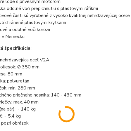
re lode s prívesným motorom
ka odolné voči prepichnutiu s plastovými ráfikmi
vové časti sú vyrobené z vysoko kvalitnej nehrdzavejúcej ocele
tí chránené plastovými krytkami
vé a odolné voči korózii
é v Nemecku
á špecifikácia:
: nehrdzavejúca oceľ V2A
koliesok: Ø 350 mm
lesa: 80 mm
ka: polyuretán
ečok: min. 280 mm
dného priečneho nosníka: 140 - 430 mm
riečky: max. 40 mm
na pár): ~ 140 kg
: ~ 5,4 kg
 pozri obrázok