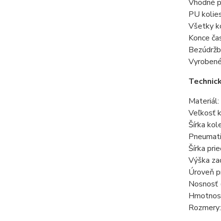
Vhodné p
PU kolies
Všetky ko
Konce čas
Bezúdržbo
Vyroben
Technick
Materiál
Veľkosť 
Šírka ko
Pneumati
Šírka pri
Výška za
Úroveň p
Nosnosť (
Hmotnosť
Rozmery: