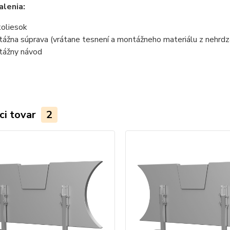
lenia:
koliesok
žna súprava (vrátane tesnení a montážneho materiálu z nehrdza
ážny návod
ci tovar
2