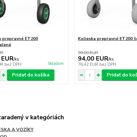
a prepravné ET200
Kolieska prepravné ET200 š
zelené
UR
99,00 EUR
 EUR
94,00 EUR
/
ks
/
ks
Skladom
UR
bez DPH
76,42 EUR
bez DPH
Pridať do košíka
Pridať do ko
zaradený v kategóriách
ESKA A VOZÍKY