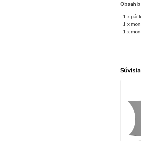
Obsah ba
1 x pár 
1 x montá
1 x mont
Súvisia