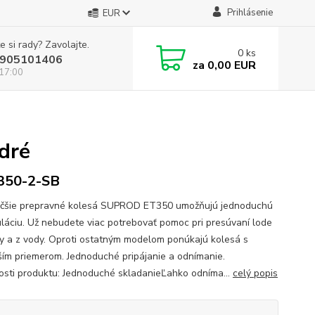
Prihlásenie
EUR
e si rady? Zavolajte.
0
ks
905101406
za
0,00 EUR
 17:00
dré
350-2-SB
šie prepravné kolesá SUPROD ET350 umožňujú jednoduchú
láciu. Už nebudete viac potrebovať pomoc pri presúvaní lode
y a z vody. Oproti ostatným modelom ponúkajú kolesá s
ším priemerom. Jednoduché pripájanie a odnímanie.
osti produktu: Jednoduché skladanieĽahko odníma...
celý popis