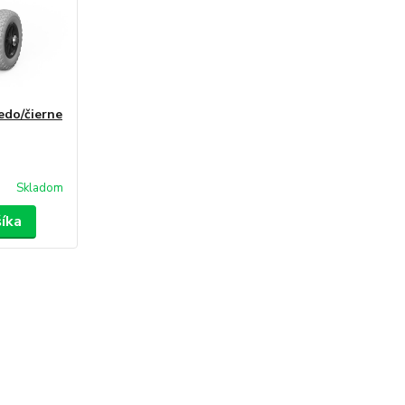
edo/čierne
Skladom
šíka