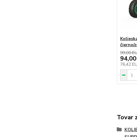
Koliesk
čierno/
99,00 E
94,00
76,42 E
Tovar 
KOLI