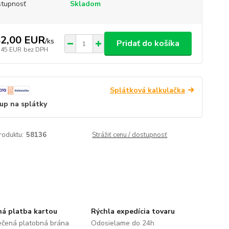
tupnosť
Skladom
2,00 EUR
/
ks
Pridať do košíka
,45 EUR
bez DPH
Splátková kalkulačka
up na splátky
roduktu:
58136
Strážiť cenu / dostupnosť
á platba kartou
Rýchla expedícia tovaru
čená platobná brána
Odosielame do 24h