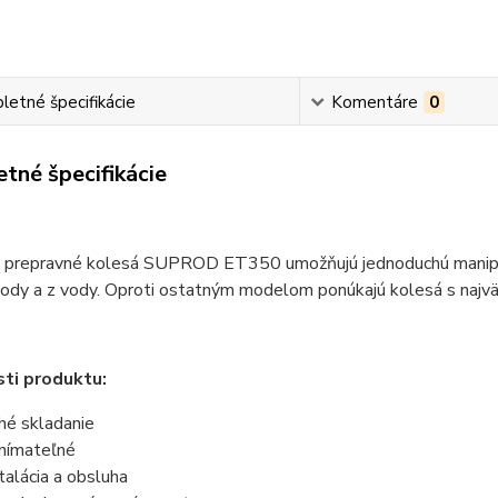
etné špecifikácie
Komentáre
0
tné špecifikácie
e prepravné kolesá SUPROD ET350 umožňujú jednoduchú manipulá
ody a z vody. Oproti ostatným modelom ponúkajú kolesá s najvä
ti produktu:
hé skladanie
nímateľné
talácia a obsluha