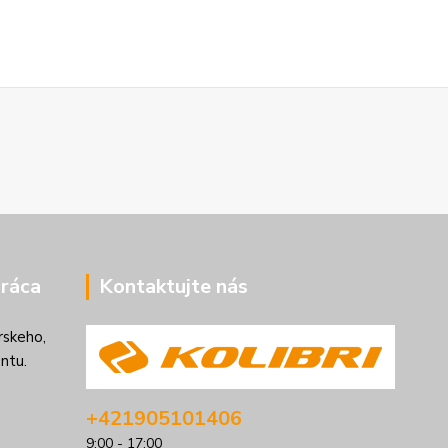
ráca
Kontaktujte nás
rskeho,
ntu.
+421905101406
9:00 - 17:00