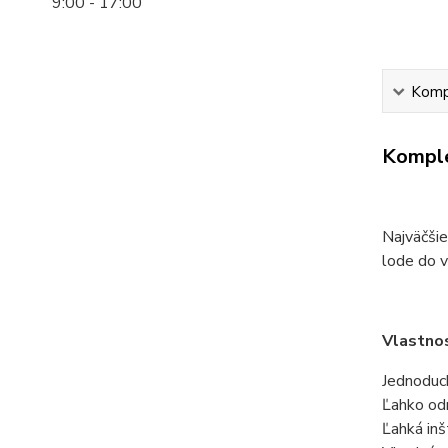
9:00 - 17:00
Kompl
Komple
Najväčši
lode do v
Vlastnos
Jednoduc
Ľahko od
Ľahká inš