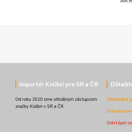
SUP
Importér Kolibri pre SR a ČR
Dôležit
Od roku 2010 sme oficiálnym zástupcom
Obchodné 
značky Kolibri v SR a ČR.
Ochrana os
Odstúpiť o