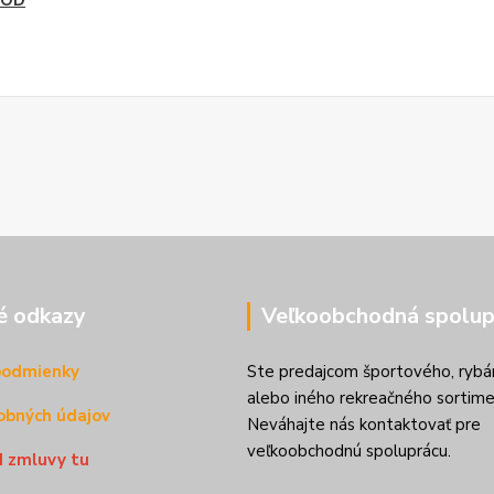
ROD
é odkazy
Veľkoobchodná spolup
podmienky
Ste predajcom športového, rybá
alebo iného rekreačného sortime
obných údajov
Neváhajte nás kontaktovať pre
veľkoobchodnú spoluprácu.
d zmluvy tu