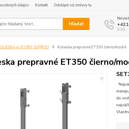
 osobných údajov
Kontakt
Odstúpiť od zmluvy tu
Neviet
Hľadať
+421
9:00 -
KOLIESKA A VOZÍKY SUPROD
Kolieska prepravné ET350 čierno/modré
eska prepravné ET350 čierno/mo
SET
Najväč
manipu
do vod
najväč
Vlastn