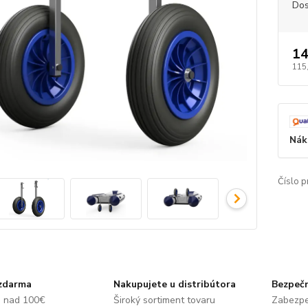
Dos
14
115
Nák
Číslo p
zdarma
Nakupujete u distribútora
Bezpečn
e nad 100€
Široký sortiment tovaru
Zabezpe