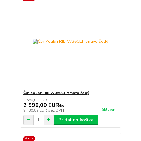
Čln Kolibri RIB W360LT tmavo šedý
3 550,00 EUR
2 990,00 EUR
/
ks
Skladom
2 430,89 EUR
bez DPH
Pridať do košíka
Akcia