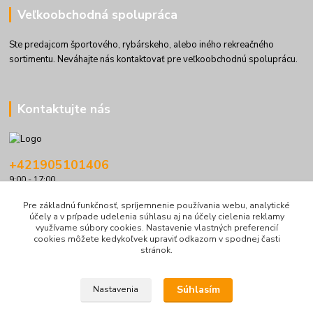
Veľkoobchodná spolupráca
Ste predajcom športového, rybárskeho, alebo iného rekreačného
sortimentu. Neváhajte nás kontaktovať pre veľkoobchodnú spoluprácu.
Kontaktujte nás
+421905101406
9:00 - 17:00
info@kolibriboats.sk
Pre základnú funkčnosť, spríjemnenie používania webu, analytické
účely a v prípade udelenia súhlasu aj na účely cielenia reklamy
využívame súbory cookies. Nastavenie vlastných preferencií
cookies môžete kedykoľvek upraviť odkazom v spodnej časti
stránok.
Súhlasím
Nastavenia
© Všetky práva vyhradené pre
kolibriboats.sk
|
Obchodné podmienky