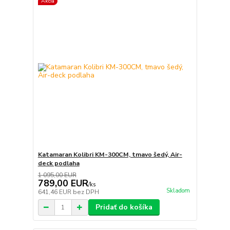
Akcia
Katamaran Kolibri KM-300CM, tmavo šedý, Air-
deck podlaha
1 095,00 EUR
789,00 EUR
/
ks
Skladom
641,46 EUR
bez DPH
Pridať do košíka