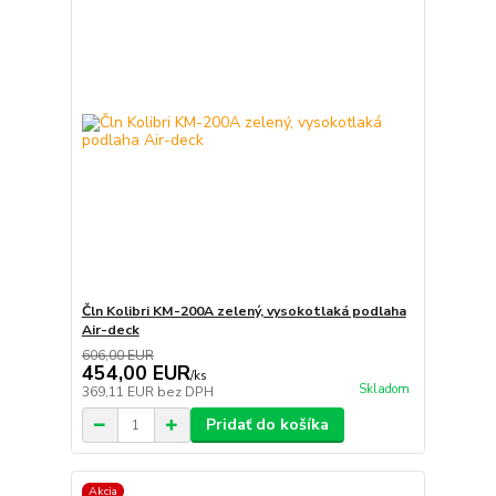
Čln Kolibri KM-200A zelený, vysokotlaká podlaha
Air-deck
606,00 EUR
454,00 EUR
/
ks
Skladom
369,11 EUR
bez DPH
Pridať do košíka
Akcia