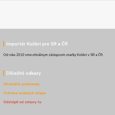
Importér Kolibri pre SR a ČR
Od roku 2010 sme oficiálnym zástupcom značky Kolibri v SR a ČR.
Dôležité odkazy
Obchodné podmienky
Ochrana osobných údajov
Odstúpiť od zmluvy tu