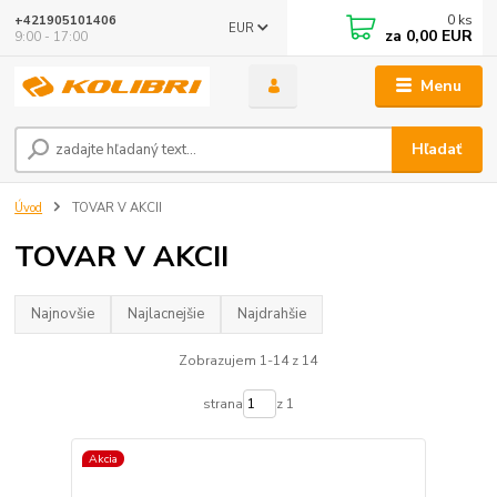
0
ks
+421905101406
EUR
za
0,00 EUR
9:00 - 17:00
Menu
Hľadať
Úvod
TOVAR V AKCII
TOVAR V AKCII
Najnovšie
Najlacnejšie
Najdrahšie
Zobrazujem 1-14 z 14
strana
z 1
Akcia