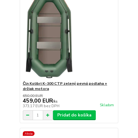
Čln Kolibri K-300 CTP zelený pevná podlaha +
držiak motora
650,00 EUR
459,00 EUR
/
ks
Skladom
373,17 EUR
bez DPH
Pridať do košíka
Akcia