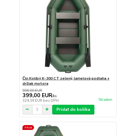
Čln Kolibri K-300 CT zelený, lamelová podlaha +
držiak motora
558,00 EUR
399,00 EUR
/
ks
Skladom
324,39 EUR
bez DPH
Pridať do košíka
Akcia