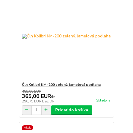
Čln Kolibri KM-200 zelený, lamelová podlaha
489,00 EUR
365,00 EUR
/
ks
Skladom
296,75 EUR
bez DPH
Pridať do košíka
Akcia