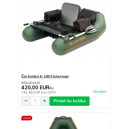
Čln Kolibri K-180 Fisherman
653,00 EUR
420,00 EUR
/
ks
Skladom
341,46 EUR
bez DPH
Pridať do košíka
Akcia