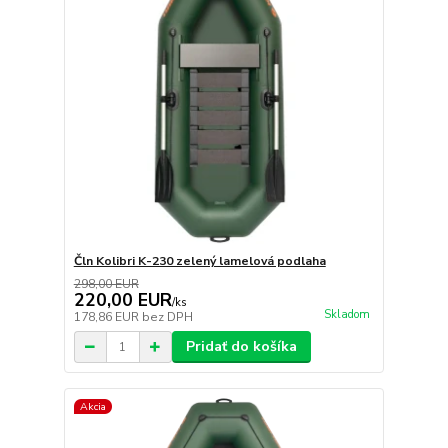
Čln Kolibri K-230 zelený lamelová podlaha
298,00 EUR
220,00 EUR
/
ks
Skladom
178,86 EUR
bez DPH
Pridať do košíka
Akcia