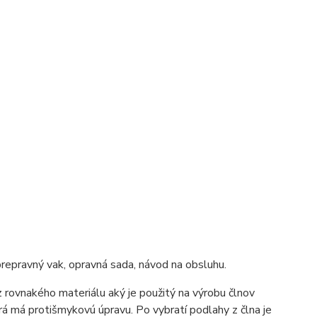
prepravný vak, opravná sada, návod na obsluhu.
 rovnakého materiálu aký je použitý na výrobu člnov
orá má protišmykovú úpravu. Po vybratí podlahy z člna je