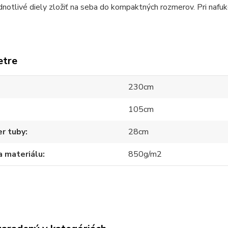
notlivé diely zložiť na seba do kompaktných rozmerov. Pri nafuko
etre
230cm
105cm
r tuby
28cm
a materiálu
850g/m2