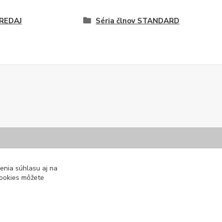
REDAJ
Séria člnov STANDARD
ráca
Kontaktujte nás
enia súhlasu aj na
cookies môžete
rskeho,
ntu.