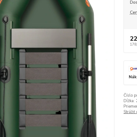
Dos
Cen
22
178
Nák
Číslo p
Dĺžka:
Priemer
Strážiť