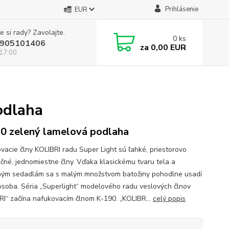
Prihlásenie
EUR
e si rady? Zavolajte.
0
ks
905101406
za
0,00 EUR
 17:00
odlaha
0 zelený lamelová podlaha
vacie člny KOLIBRI radu Super Light sú ľahké, priestorovo
čné, jednomiestne člny. Vďaka klasickému tvaru tela a
ým sedadlám sa s malým množstvom batožiny pohodlne usadí
osoba. Séria „Superlight“ modelového radu veslových člnov
RI“ začína nafukovacím člnom K-190. „KOLIBR...
celý popis