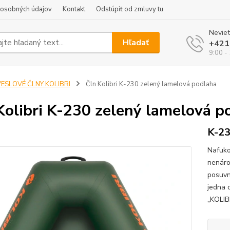
 osobných údajov
Kontakt
Odstúpiť od zmluvy tu
Neviet
Hľadať
+421
9:00 -
VESLOVÉ ČLNY KOLIBRI
Čln Kolibri K-230 zelený lamelová podlaha
Kolibri K-230 zelený lamelová p
K-23
Nafuko
nenáro
posuvn
jedna 
„KOLIB