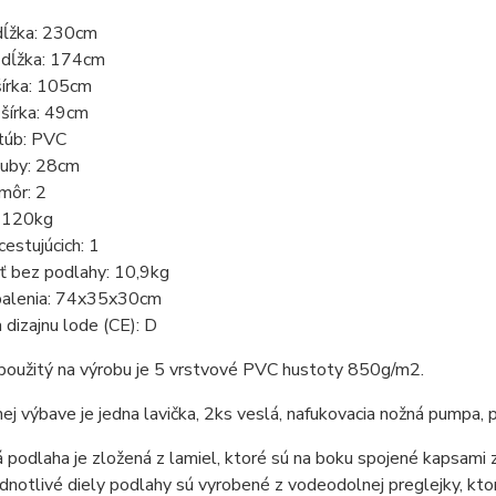
dĺžka: 230cm
 dĺžka: 174cm
šírka: 105cm
šírka: 49cm
 túb: PVC
tuby: 28cm
môr: 2
 120kg
cestujúcich: 1
 bez podlahy: 10,9kg
alenia: 74x35x30cm
 dizajnu lode (CE): D
 použitý na výrobu je 5 vrstvové PVC hustoty 850g/m2.
ej výbave je jedna lavička, 2ks veslá, nafukovacia nožná pumpa, 
podlaha je zložená z lamiel, ktoré sú na boku spojené kapsami z
Jednotlivé diely podlahy sú vyrobené z vodeodolnej preglejky, kt