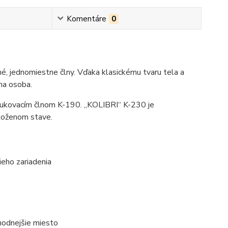
Komentáre
0
é, jednomiestne člny. Vďaka klasickému tvaru tela a
na osoba.
afukovacím člnom K-190. „KOLIBRI“ K-230 je
zloženom stave.
eho zariadenia
hodnejšie miesto