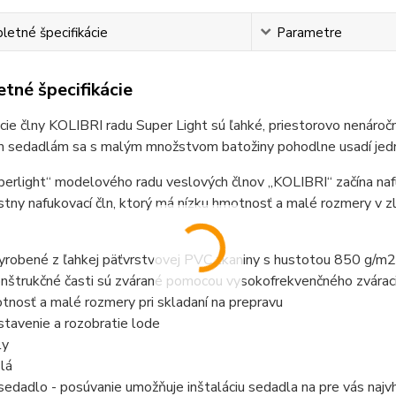
etné špecifikácie
Parametre
tné špecifikácie
ie člny KOLIBRI radu Super Light sú ľahké, priestorovo nenáročn
 sedadlám sa s malým množstvom batožiny pohodlne usadí jed
uperlight“ modelového radu veslových člnov „KOLIBRI“ začína n
tny nafukovací čln, ktorý má nízku hmotnosť a malé rozmery v 
vyrobené z ľahkej päťvrstvovej PVC tkaniny s hustotou 850 g/m2
nštrukčné časti sú zvárané pomocou vysokofrekvenčného zváraci
tnosť a malé rozmery pri skladaní na prepravu
stavenie a rozobratie lode
ly
lá
edadlo - posúvanie umožňuje inštaláciu sedadla na pre vás najv