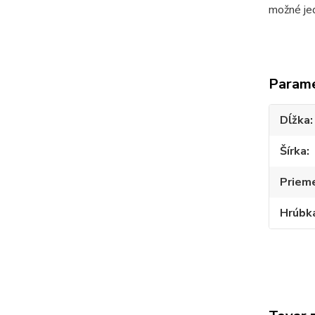
možné jed
Param
Dĺžka
Šírka
Prieme
Hrúbk