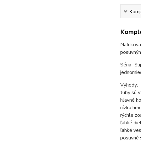
Kompl
Komple
Nafukovac
posuvným
Séria „S
jednomies
Výhody:
tuby sú 
hlavné ko
nízka hmo
rýchle zo
ľahké die
ľahké ves
posuvné s