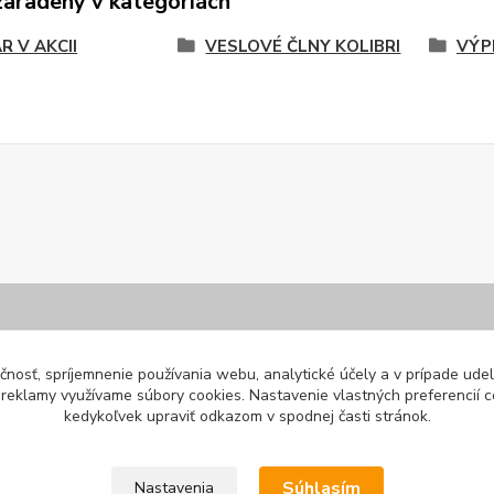
zaradený v kategóriách
R V AKCII
VESLOVÉ ČLNY KOLIBRI
VÝP
é odkazy
Veľkoobchodná spolup
čnosť, spríjemnenie používania webu, analytické účely a v prípade udel
a reklamy využívame súbory cookies. Nastavenie vlastných preferencií 
kedykoľvek upraviť odkazom v spodnej časti stránok.
podmienky
Ste predajcom športového, rybá
alebo iného rekreačného sortime
obných údajov
Neváhajte nás kontaktovať pre
Súhlasím
Nastavenia