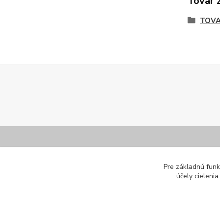
Tovar 
TOVA
Importér Kolibri pre SR a ČR
Dôležit
Pre základnú funk
účely cieleni
Od roku 2010 sme oficiálnym zástupcom
Obchodné 
značky Kolibri v SR a ČR.
Ochrana os