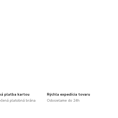
á platba kartou
Rýchla expedícia tovaru
čená platobná brána
Odosielame do 24h