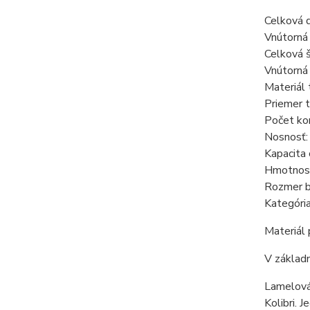
Celková 
Vnútorná
Celková 
Vnútorná 
Materiál
Priemer 
Počet ko
Nosnosť:
Kapacita 
Hmotnosť
Rozmer b
Kategória
Materiál
V základn
Lamelová 
Kolibri. 