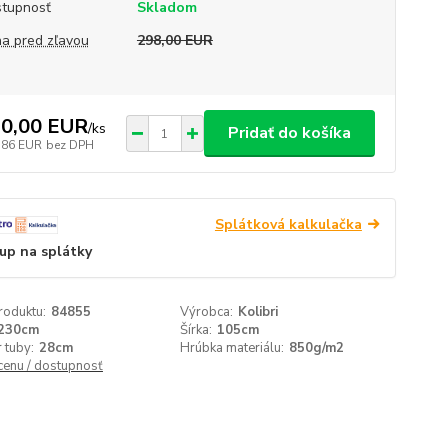
tupnosť
Skladom
a pred zľavou
298,00 EUR
0,00 EUR
/
ks
Pridať do košíka
,86 EUR
bez DPH
Splátková kalkulačka
up na splátky
roduktu:
84855
Výrobca:
Kolibri
230cm
Šírka:
105cm
 tuby:
28cm
Hrúbka materiálu:
850g/m2
 cenu / dostupnosť