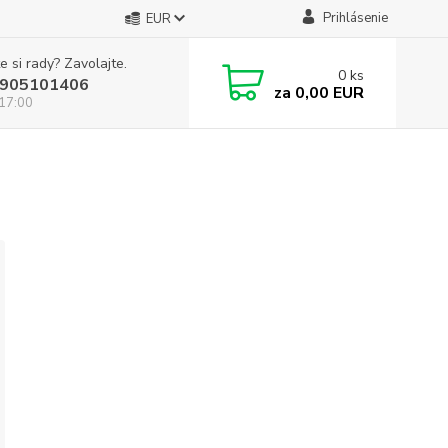
Prihlásenie
EUR
e si rady? Zavolajte.
0
ks
905101406
za
0,00 EUR
 17:00