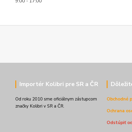
9:00 - 17:00
Importér Kolibri pre SR a ČR
Dôležit
Od roku 2010 sme oficiálnym zástupcom
Obchodné 
značky Kolibri v SR a ČR.
Ochrana os
Odstúpiť o