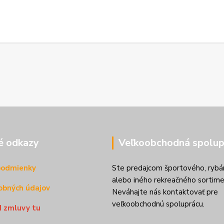
é odkazy
Veľkoobchodná spolup
podmienky
Ste predajcom športového, rybá
alebo iného rekreačného sortime
obných údajov
Neváhajte nás kontaktovať pre
veľkoobchodnú spoluprácu.
d zmluvy tu