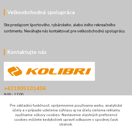
Veľkoobchodná spolupráca
Ste predajcom športového, rybárskeho, alebo iného rekreačného
sortimentu. Neváhajte nás kontaktovať pre veľkoobchodnú spoluprácu.
Kontaktujte nás
+421905101406
9:00 - 17:00
info@kolibriboats.sk
Pre základnú funkčnosť, spríjemnenie používania webu, analytické
účely a v prípade udelenia súhlasu aj na účely cielenia reklamy
využívame súbory cookies. Nastavenie vlastných preferencií
cookies môžete kedykoľvek upraviť odkazom v spodnej časti
stránok.