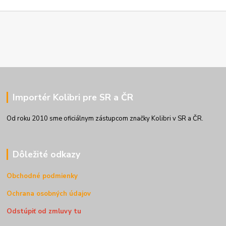
Importér Kolibri pre SR a ČR
Od roku 2010 sme oficiálnym zástupcom značky Kolibri v SR a ČR.
Dôležité odkazy
Obchodné podmienky
Ochrana osobných údajov
Odstúpiť od zmluvy tu