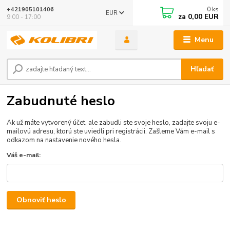
0
ks
+421905101406
EUR
za
0,00 EUR
9:00 - 17:00
Menu
Hľadať
Zabudnuté heslo
Ak už máte vytvorený účet, ale zabudli ste svoje heslo, zadajte svoju e-
mailovú adresu, ktorú ste uviedli pri registrácii. Zašleme Vám e-mail s
odkazom na nastavenie nového hesla.
Váš e-mail:
Obnoviť heslo