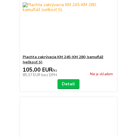
Plachta zakrývacia KM 245-KM 280, kamufláž
(veľkosť S)
105,00 EUR
/
ks
Nie je skladom
85,37 EUR
bez DPH
Detail