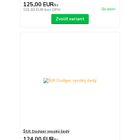
125,00 EUR
/
ks
Skladom
101,63 EUR
bez DPH
Zvoliť variant
Štít Dodger vysoký šedý
124,00 EUR
/
ks