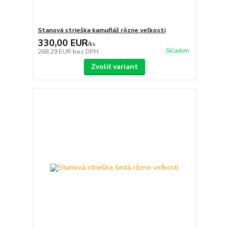
Stanová strieška kamufláž rôzne veľkosti
330,00 EUR
/
ks
Skladom
268,29 EUR
bez DPH
Zvoliť variant