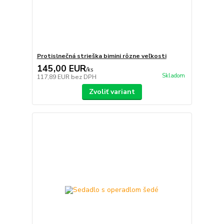
Protislnečná strieška bimini rôzne veľkosti
145,00 EUR
/
ks
Skladom
117,89 EUR
bez DPH
Zvoliť variant