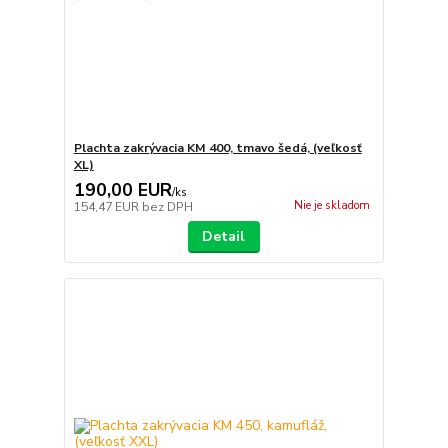
Plachta zakrývacia KM 400, tmavo šedá, (veľkosť
XL)
190,00 EUR
/
ks
Nie je skladom
154,47 EUR
bez DPH
Detail