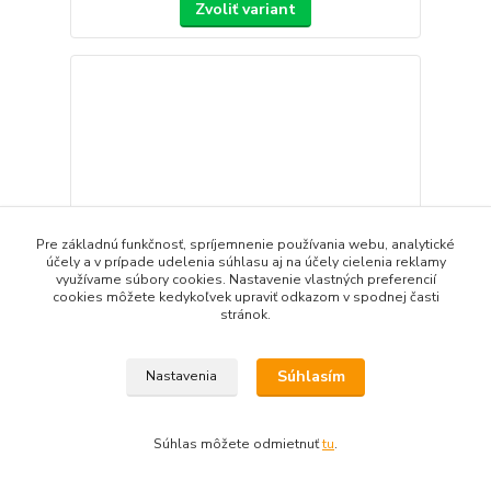
Zvoliť variant
Pre základnú funkčnosť, spríjemnenie používania webu, analytické
účely a v prípade udelenia súhlasu aj na účely cielenia reklamy
využívame súbory cookies. Nastavenie vlastných preferencií
cookies môžete kedykoľvek upraviť odkazom v spodnej časti
stránok.
Súhlasím
Nastavenia
Univerzálny držiak udíc a sonaru
30,00 EUR
/
ks
Súhlas môžete odmietnuť
tu
.
Skladom
24,39 EUR
bez DPH
Pridať do košíka