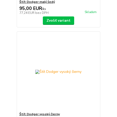
Štít Dodger malý šedý
95,00 EUR
/
ks
Skladom
77,24 EUR
bez DPH
Zvoliť variant
Štít Dodger vysoký čierny