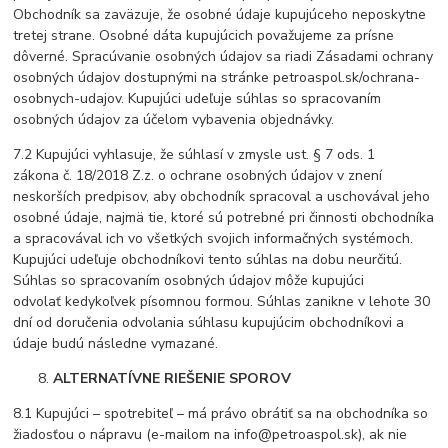
Obchodník sa zaväzuje, že osobné údaje kupujúceho neposkytne
tretej strane. Osobné dáta kupujúcich považujeme za prísne
dôverné. Spracúvanie osobných údajov sa riadi Zásadami ochrany
osobných údajov dostupnými na stránke petroaspol.sk/ochrana-
osobnych-udajov. Kupujúci udeľuje súhlas so spracovaním
osobných údajov za účelom vybavenia objednávky.
7.2 Kupujúci vyhlasuje, že súhlasí v zmysle ust. § 7 ods. 1
zákona č. 18/2018 Z.z. o ochrane osobných údajov v znení
neskorších predpisov, aby obchodník spracoval a uschovával jeho
osobné údaje, najmä tie, ktoré sú potrebné pri činnosti obchodníka
a spracovával ich vo všetkých svojich informačných systémoch.
Kupujúci udeľuje obchodníkovi tento súhlas na dobu neurčitú.
Súhlas so spracovaním osobných údajov môže kupujúci
odvolať kedykoľvek písomnou formou. Súhlas zanikne v lehote 30
dní od doručenia odvolania súhlasu kupujúcim obchodníkovi a
údaje budú následne vymazané.
ALTERNATÍVNE RIEŠENIE SPOROV
8.1 Kupujúci – spotrebiteľ – má právo obrátiť sa na obchodníka so
žiadosťou o nápravu (e-mailom na info@petroaspol.sk), ak nie