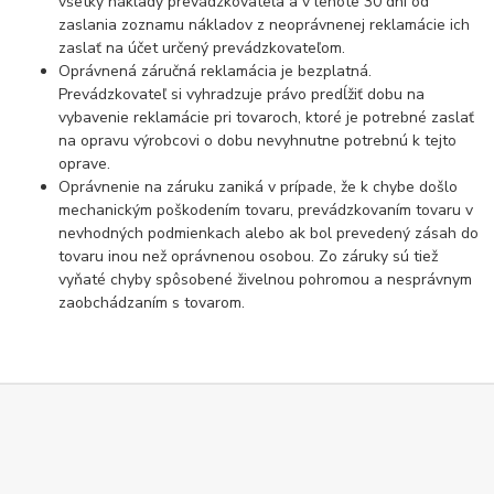
všetky náklady prevádzkovateľa a v lehote 30 dní od
zaslania zoznamu nákladov z neoprávnenej reklamácie ich
zaslať na účet určený prevádzkovateľom.
Oprávnená záručná reklamácia je bezplatná.
Prevádzkovateľ si vyhradzuje právo predĺžiť dobu na
vybavenie reklamácie pri tovaroch, ktoré je potrebné zaslať
na opravu výrobcovi o dobu nevyhnutne potrebnú k tejto
oprave.
Oprávnenie na záruku zaniká v prípade, že k chybe došlo
mechanickým poškodením tovaru, prevádzkovaním tovaru v
nevhodných podmienkach alebo ak bol prevedený zásah do
tovaru inou než oprávnenou osobou. Zo záruky sú tiež
vyňaté chyby spôsobené živelnou pohromou a nesprávnym
zaobchádzaním s tovarom.