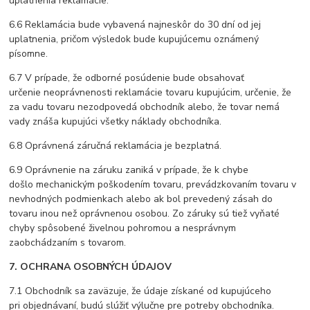
uplatnenia reklamácie.
6.6 Reklamácia bude vybavená najneskôr do 30 dní od jej
uplatnenia, pričom výsledok bude kupujúcemu oznámený
písomne.
6.7 V prípade, že odborné posúdenie bude obsahovať
určenie neoprávnenosti reklamácie tovaru kupujúcim, určenie, že
za vadu tovaru nezodpovedá obchodník alebo, že tovar nemá
vady znáša kupujúci všetky náklady obchodníka.
6.8 Oprávnená záručná reklamácia je bezplatná.
6.9 Oprávnenie na záruku zaniká v prípade, že k chybe
došlo mechanickým poškodením tovaru, prevádzkovaním tovaru v
nevhodných podmienkach alebo ak bol prevedený zásah do
tovaru inou než oprávnenou osobou. Zo záruky sú tiež vyňaté
chyby spôsobené živelnou pohromou a nesprávnym
zaobchádzaním s tovarom.
7.
OCHRANA OSOBNÝCH ÚDAJOV
7.1 Obchodník sa zaväzuje, že údaje získané od kupujúceho
pri objednávaní, budú slúžiť výlučne pre potreby obchodníka.