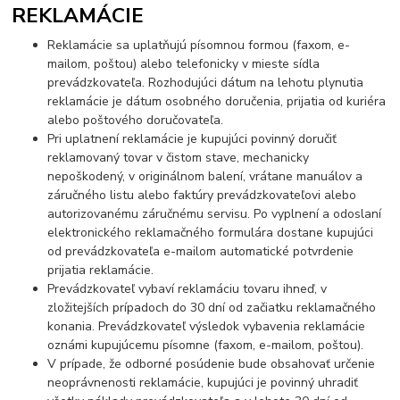
REKLAMÁCIE
Reklamácie sa uplatňujú písomnou formou (faxom, e-
mailom, poštou) alebo telefonicky v mieste sídla
prevádzkovateľa. Rozhodujúci dátum na lehotu plynutia
reklamácie je dátum osobného doručenia, prijatia od kuriéra
alebo poštového doručovateľa.
Pri uplatnení reklamácie je kupujúci povinný doručiť
reklamovaný tovar v čistom stave, mechanicky
nepoškodený, v originálnom balení, vrátane manuálov a
záručného listu alebo faktúry prevádzkovateľovi alebo
autorizovanému záručnému servisu. Po vyplnení a odoslaní
elektronického reklamačného formulára dostane kupujúci
od prevádzkovateľa e-mailom automatické potvrdenie
prijatia reklamácie.
Prevádzkovateľ vybaví reklamáciu tovaru ihneď, v
zložitejších prípadoch do 30 dní od začiatku reklamačného
konania. Prevádzkovateľ výsledok vybavenia reklamácie
oznámi kupujúcemu písomne (faxom, e-mailom, poštou).
V prípade, že odborné posúdenie bude obsahovať určenie
neoprávnenosti reklamácie, kupujúci je povinný uhradiť