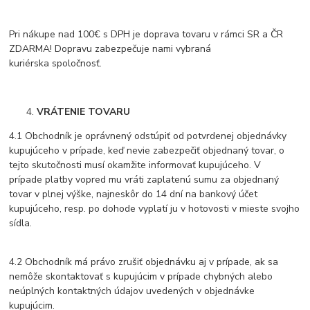
Pri nákupe nad 100€ s DPH je doprava tovaru v rámci SR a ČR
ZDARMA! Dopravu zabezpečuje nami vybraná
kuriérska spoločnosť.
VRÁTENIE TOVARU
4.1 Obchodník je oprávnený odstúpiť od potvrdenej objednávky
kupujúceho v prípade, keď nevie zabezpečiť objednaný tovar, o
tejto skutočnosti musí okamžite informovať kupujúceho. V
prípade platby vopred mu vráti zaplatenú sumu za objednaný
tovar v plnej výške, najneskôr do 14 dní na bankový účet
kupujúceho, resp. po dohode vyplatí ju v hotovosti v mieste svojho
sídla.
4.2 Obchodník má právo zrušiť objednávku aj v prípade, ak sa
nemôže skontaktovať s kupujúcim v prípade chybných alebo
neúplných kontaktných údajov uvedených v objednávke
kupujúcim.