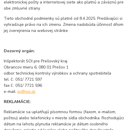
elektronickej pošty a internetovej siete ako platnú a záväznú pre
obe zmluvné strany.
Tieto obchodné podmienky sú platné od 8.4.2025. Predávajúci si
vyhradzuje právo na ich zmenu. Zmena nadobúda účinnosť dňom
jej zverejnenia na webovej stránke.
Dozorný orgán:
Inšpektorát SOI pre Prešovský kraj
Obrancov mieru 6, 080 01 Prešov 1
odbor technickej kontroly výrobkov a ochrany spotrebiteľa
tel. č.: 051/ 7721 597
fax č.: 051/ 7721 596
e-mail:
pr@soi.sk
REKLAMÁCIE:
Reklamácie sa uplatňujú písomnou formou (faxom, e-mailom,
poštou) alebo telefonicky v mieste sídla obchodníka. Rozhodujúci
dátum na lehotu plynutia reklamácie je dátum osobného