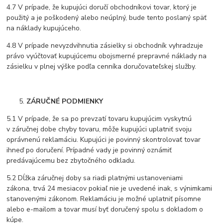
4.7 V prípade, že kupujúci doručí obchodníkovi tovar, ktorý je
použitý a je poškodený alebo neúplný, bude tento poslaný späť
na náklady kupujúceho.
4.8 V prípade nevyzdvihnutia zásielky si obchodník vyhradzuje
právo vyúčtovať kupujúcemu obojsmerné prepravné náklady na
zásielku v plnej výške podľa cenníka doručovateľskej služby.
ZÁRUČNÉ PODMIENKY
5.1 V prípade, že sa po prevzatí tovaru kupujúcim vyskytnú
v záručnej dobe chyby tovaru, môže kupujúci uplatniť svoju
oprávnenú reklamáciu. Kupujúci je povinný skontrolovať tovar
ihneď po doručení. Prípadné vady je povinný oznámiť
predávajúcemu bez zbytočného odkladu.
5.2 Dĺžka záručnej doby sa riadi platnými ustanoveniami
zákona, trvá 24 mesiacov pokiaľ nie je uvedené inak, s výnimkami
stanovenými zákonom. Reklamáciu je možné uplatniť písomne
alebo e-mailom a tovar musí byť doručený spolu s dokladom o
kúpe.