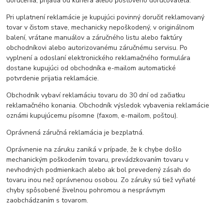
doručenia, prijatia od kuriéra alebo poštového doručovateľa.
Pri uplatnení reklamácie je kupujúci povinný doručiť reklamovaný
tovar v čistom stave, mechanicky nepoškodený, v originálnom
balení, vrátane manuálov a záručného listu alebo faktúry
obchodníkovi alebo autorizovanému záručnému servisu. Po
vyplnení a odoslaní elektronického reklamačného formulára
dostane kupujúci od obchodníka e-mailom automatické
potvrdenie prijatia reklamácie.
Obchodník vybaví reklamáciu tovaru do 30 dní od začiatku
reklamačného konania. Obchodník výsledok vybavenia reklamácie
oznámi kupujúcemu písomne (faxom, e-mailom, poštou).
Oprávnená záručná reklamácia je bezplatná.
Oprávnenie na záruku zaniká v prípade, že k chybe došlo
mechanickým poškodením tovaru, prevádzkovaním tovaru v
nevhodných podmienkach alebo ak bol prevedený zásah do
tovaru inou než oprávnenou osobou. Zo záruky sú tiež vyňaté
chyby spôsobené živelnou pohromou a nesprávnym
zaobchádzaním s tovarom.