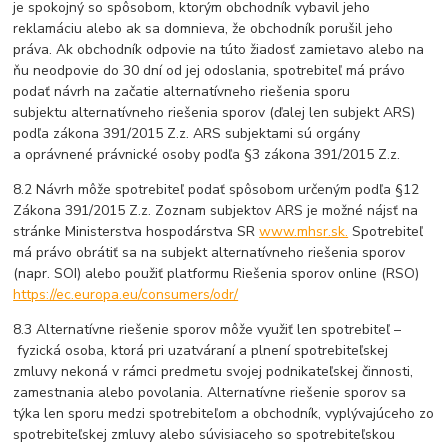
je spokojný so spôsobom, ktorým obchodník vybavil jeho
reklamáciu alebo ak sa domnieva, že obchodník porušil jeho
práva. Ak obchodník odpovie na túto žiadosť zamietavo alebo na
ňu neodpovie do 30 dní od jej odoslania, spotrebiteľ má právo
podať návrh na začatie alternatívneho riešenia sporu
subjektu alternatívneho riešenia sporov (ďalej len subjekt ARS)
podľa zákona 391/2015 Z.z. ARS subjektami sú orgány
a oprávnené právnické osoby podľa §3 zákona 391/2015 Z.z.
8.2 Návrh môže spotrebiteľ podať spôsobom určeným podľa §12
Zákona 391/2015 Z.z. Zoznam subjektov ARS je možné nájsť na
stránke Ministerstva hospodárstva SR
www.mhsr.sk.
Spotrebiteľ
má právo obrátiť sa na subjekt alternatívneho riešenia sporov
(napr. SOI) alebo použiť platformu Riešenia sporov online (RSO)
https://ec.europa.eu/consumers/odr/
8.3 Alternatívne riešenie sporov môže využiť len spotrebiteľ –
fyzická osoba, ktorá pri uzatváraní a plnení spotrebiteľskej
zmluvy nekoná v rámci predmetu svojej podnikateľskej činnosti,
zamestnania alebo povolania. Alternatívne riešenie sporov sa
týka len sporu medzi spotrebiteľom a obchodník, vyplývajúceho zo
spotrebiteľskej zmluvy alebo súvisiaceho so spotrebiteľskou