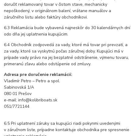
doručiť reklamovaný tovar v čistom stave, mechanicky
nepoškodený, v originálnom balení, vrátane manuálov a
záručného listu alebo faktúry obchodníkovi.
6.3 Reklamácia bude vybavená najneskôr do 30 kalendárnych dní
odo dňa jej uplatnenia kupujúcim.
6.4 Obchodník zodpovedá za vady, ktoré má tovar pri prevzatí, a
za vady, ktoré sa vyskytnú počas záručnej doby. Kupujúci má v
prípade vady právo na jej bezplatné odstránenie, výmenu tovaru,
primeranú zľavu alebo odstúpenie od zmluvy.
Adresa pre doručenie reklamácií:
Vladimír Petro – Petro a spol.
Sabinovská 1/A
080 01 Prešov
e-mail: info@kolibriboats.sk
051/7721144
6.5 Pri uplatnení záruky sa kupujúci riadi pokynmi uvedenými
v záručnom liste, prípadne kontaktuje obchodníka pre spresnenie