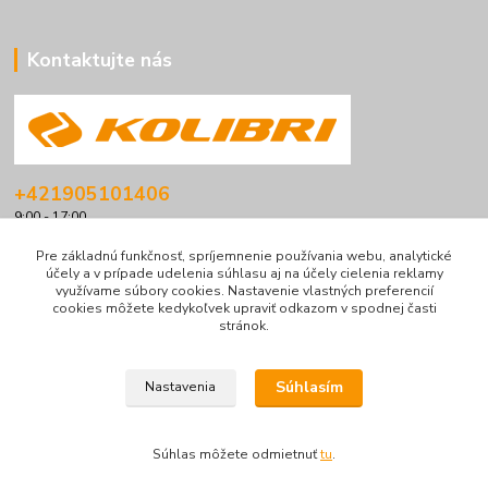
Kontaktujte nás
+421905101406
9:00 - 17:00
info@kolibriboats.sk
Pre základnú funkčnosť, spríjemnenie používania webu, analytické
účely a v prípade udelenia súhlasu aj na účely cielenia reklamy
využívame súbory cookies. Nastavenie vlastných preferencií
cookies môžete kedykoľvek upraviť odkazom v spodnej časti
stránok.
Súhlasím
Nastavenia
© Všetky práva vyhradené pre
kolibriboats.sk
|
Obchodné podmienky
Chránené reCAPTCHA:
Súkromie
|
Podmienky
Súhlas môžete odmietnuť
tu
.
Vytvorené na
Eshop-rychlo.sk