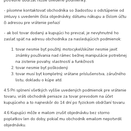
potrebné dodržať nižšie uvedené podmienky:
- písomne kontaktovať obchodníka so žiadosťou o odstúpenie od
zmluvy s uvedením čísla objednávky, dátumu nákupu a číslom účtu
či adresou pre vrátenie peňazí
- ak bol tovar dodaný a kupujúci ho prevzal, je nevyhnutné ho
zaslať späť na adresu obchodníka za nasledujúcich podmienok:
tovar nesmie byť použitý, motocykel/skúter nesmie javiť
známky používania nad rámec bežnej manipulácie potrebnej
na zistenie povahy, vlastností a funkčnosti
tovar nesmie byť poškodený
tovar musí byť kompletný, vrátane príslušenstva, záručného
listu, dokladu o kúpe atd.
4.5 Pri splnení všetkých vyššie uvedených podmienok pre vrátenie
tovaru, vráti obchodník peniaze za tovar prevodom na účet
kupujúceho a to najneskôr do 14 dní po fyzickom obdržaní tovaru.
4.6 Kupujúci môže e mailom zrušiť objednávku bez storno
poplatkov len do doby, pokiaľ mu obchodník emailom nepotvrdil
objednávku.