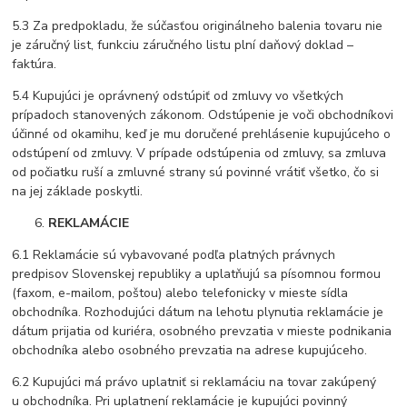
5.3 Za predpokladu, že súčasťou originálneho balenia tovaru nie
je záručný list, funkciu záručného listu plní daňový doklad –
faktúra.
5.4 Kupujúci je oprávnený odstúpiť od zmluvy vo všetkých
prípadoch stanovených zákonom. Odstúpenie je voči obchodníkovi
účinné od okamihu, keď je mu doručené prehlásenie kupujúceho o
odstúpení od zmluvy. V prípade odstúpenia od zmluvy, sa zmluva
od počiatku ruší a zmluvné strany sú povinné vrátiť všetko, čo si
na jej základe poskytli.
REKLAMÁCIE
6.1 Reklamácie sú vybavované podľa platných právnych
predpisov Slovenskej republiky a uplatňujú sa písomnou formou
(faxom, e-mailom, poštou) alebo telefonicky v mieste sídla
obchodníka. Rozhodujúci dátum na lehotu plynutia reklamácie je
dátum prijatia od kuriéra, osobného prevzatia v mieste podnikania
obchodníka alebo osobného prevzatia na adrese kupujúceho.
6.2 Kupujúci má právo uplatniť si reklamáciu na tovar zakúpený
u obchodníka. Pri uplatnení reklamácie je kupujúci povinný