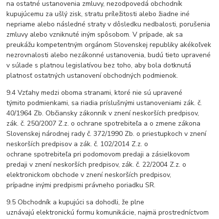
na ostatné ustanovenia zmluvy, nezodpovedá obchodník
kupujúcemu za ušlý zisk, stratu príležitosti alebo žiadne iné
nepriame alebo následné straty v dôsledku nedbalosti, porušenia
zmluvy alebo vzniknuté iným spôsobom. V prípade, ak sa
preukážu kompetentným orgánom Slovenskej republiky akékoľvek
nezrovnalosti alebo nezákonné ustanovenia, budú tieto upravené
v súlade s platnou legislatívou bez toho, aby bola dotknutá
platnosť ostatných ustanovení obchodných podmienok.
9.4 Vzťahy medzi oboma stranami, ktoré nie sú upravené
týmito podmienkami, sa riadia príslušnými ustanoveniami zák. č.
40/1964 Zb. Občiansky zákonník v znení neskorších predpisov,
zák. č. 250/2007 Z.z. o ochrane spotrebiteľa a o zmene zákona
Slovenskej národnej rady č. 372/1990 Zb. o priestupkoch v znení
neskorších predpisov a zák. č. 102/2014 Z.z. o
ochrane spotrebiteľa pri podomovom predaji a zásielkovom
predaji v znení neskorších predpisov, zák. č. 22/2004 Z.z. o
elektronickom obchode v znení neskorších predpisov,
prípadne inými predpismi právneho poriadku SR.
9.5 Obchodník a kupujúci sa dohodli, že plne
uznávajú elektronickú formu komunikácie, najmä prostredníctvom