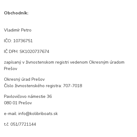
Obchodník:
Vladimír Petro
IČO: 10736751
IČ DPH: SK1020737674
zapísaný v živnostenskom registri vedenom Okresným úradom
Prešov
Okresný úrad Prešov
Číslo živnostenského registra: 707-7018
Pavlovičovo námestie 36
080 01 Prešov
e-mail: info@kolibriboats.sk
t.č. 051/7721144