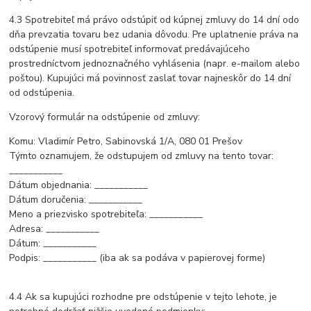
4.3 Spotrebiteľ má právo odstúpiť od kúpnej zmluvy do 14 dní odo
dňa prevzatia tovaru bez udania dôvodu. Pre uplatnenie práva na
odstúpenie musí spotrebiteľ informovať predávajúceho
prostredníctvom jednoznačného vyhlásenia (napr. e-mailom alebo
poštou). Kupujúci má povinnosť zaslať tovar najneskôr do 14 dní
od odstúpenia.
Vzorový formulár na odstúpenie od zmluvy:
Komu: Vladimír Petro, Sabinovská 1/A, 080 01 Prešov
Týmto oznamujem, že odstupujem od zmluvy na tento tovar:
___________
Dátum objednania: ___________
Dátum doručenia: ___________
Meno a priezvisko spotrebiteľa: ___________
Adresa: ___________
Dátum: ___________
Podpis: ___________ (iba ak sa podáva v papierovej forme)
4.4 Ak sa kupujúci rozhodne pre odstúpenie v tejto lehote, je