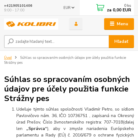
0
ks
+421905101406
EUR
za
0,00 EUR
9:00 - 17:00
Menu
Hľadať
Úvod
Súhlas so spracovaním osobných údajov pre účely použitia funkcie
Strážny pes
Súhlas so spracovaním osobných
údajov pre účely použitia funkcie
Strážny pes
Udeľuje týmto súhlas spoločnosti Vladimír Petro, so sídlom
Pavlovičovo nám. 36, IČO 10736751 , zapísaná na Okresný
úrad Prešov, Číslo živnostenského registra: 707-7018(ďalej
len
„Správca“
), aby v zmysle nariadenia Európskeho
parlamentu a Rady (EÚ) č. 2016/679 o ochrane fyzických