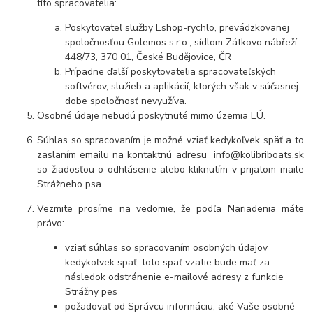
títo spracovatelia:
Poskytovateľ služby Eshop-rychlo, prevádzkovanej
spoločnosťou Golemos s.r.o., sídlom Zátkovo nábřeží
448/73, 370 01, České Budějovice, ČR
Prípadne ďalší poskytovatelia spracovateľských
softvérov, služieb a aplikácií, ktorých však v súčasnej
dobe spoločnosť nevyužíva.
Osobné údaje nebudú poskytnuté mimo územia EÚ.
Súhlas so spracovaním je možné vziať kedykoľvek späť a to
zaslaním emailu na kontaktnú adresu info@kolibriboats.sk
so žiadosťou o odhlásenie alebo kliknutím v prijatom maile
Strážneho psa.
Vezmite prosíme na vedomie, že podľa Nariadenia máte
právo:
vziať súhlas so spracovaním osobných údajov
kedykoľvek späť, toto späť vzatie bude mať za
následok odstránenie e-mailové adresy z funkcie
Strážny pes
požadovať od Správcu informáciu, aké Vaše osobné