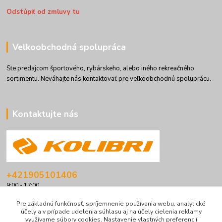
Odstúpiť od zmluvy tu
Veľkoobchodná spolupráca
Ste predajcom športového, rybárskeho, alebo iného rekreačného
sortimentu. Neváhajte nás kontaktovať pre veľkoobchodnú spoluprácu.
Kontaktujte nás
+421905101406
9:00 - 17:00
info@kolibriboats.sk
Pre základnú funkčnosť, spríjemnenie používania webu, analytické
účely a v prípade udelenia súhlasu aj na účely cielenia reklamy
využívame súbory cookies. Nastavenie vlastných preferencií