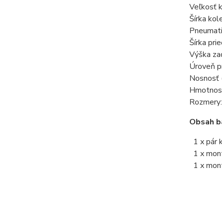
Veľkosť 
Šírka ko
Pneumati
Šírka pri
Výška za
Úroveň p
Nosnosť (
Hmotnosť
Rozmery:
Obsah ba
1 x pár 
1 x montá
1 x mont