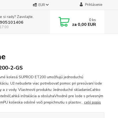
Prihlásenie
EUR
e si rady? Zavolajte.
0
ks
905101406
za
0,00 EUR
 17:00
ne
200-2-GS
avné kolesá SUPROD ET200 umožňujú jednoduchú
láciu. Už nebudete viac potrebovať pomoc pri presúvaní lode
y a z vody. Vlastnosti produktu: Jednoduché skladanieĽahko
teľnéĽahká inštalácia a obsluhaVhodné pre lode s prívesným
mPU kolieska odolné voči prepichnutiu s plastov...
celý popis