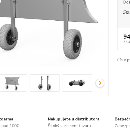
Dos
Cen
94
76,
Číslo p
zdarma
Nakupujete u distribútora
Bezpečn
e nad 100€
Široký sortiment tovaru
Zabezpe