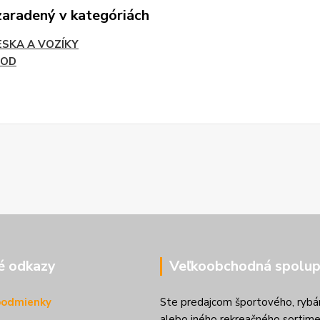
zaradený v kategóriách
ESKA A VOZÍKY
ROD
é odkazy
Veľkoobchodná spolup
podmienky
Ste predajcom športového, rybá
alebo iného rekreačného sortime