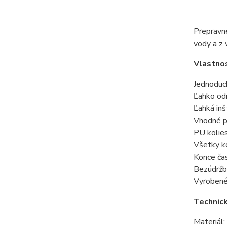
Prepravn
vody a z 
Vlastnos
Jednoduc
Ľahko od
Ľahká inš
Vhodné p
PU kolies
Všetky ko
Konce čas
Bezúdržbo
Vyroben
Technick
Materiál