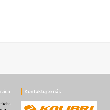
ráca
Kontaktujte nás
rskeho,
ntu.