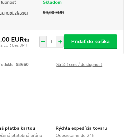
tupnosť
Skladom
a pred zľavou
99,00 EUR
,00 EUR
/
ks
Pridať do košíka
42 EUR
bez DPH
roduktu:
93660
Strážiť cenu / dostupnosť
á platba kartou
Rýchla expedícia tovaru
čená platobná brána
Odosielame do 24h