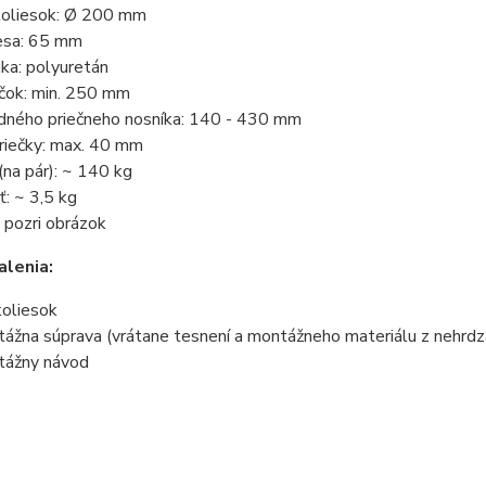
koliesok: Ø 200 mm
lesa: 65 mm
ka: polyuretán
ečok: min. 250 mm
dného priečneho nosníka: 140 - 430 mm
riečky: max. 40 mm
na pár): ~ 140 kg
: ~ 3,5 kg
 pozri obrázok
lenia:
koliesok
žna súprava (vrátane tesnení a montážneho materiálu z nehrdza
ážny návod