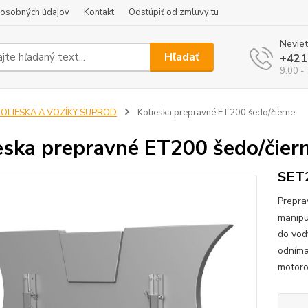
 osobných údajov
Kontakt
Odstúpiť od zmluvy tu
Neviet
Hľadať
+421
9:00 -
KOLIESKA A VOZÍKY SUPROD
Kolieska prepravné ET200 šedo/čierne
eska prepravné ET200 šedo/čier
SET
Prepr
manipu
do vod
odníma
motoro