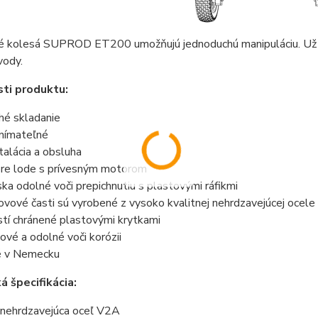
é kolesá SUPROD ET200 umožňujú jednoduchú manipuláciu. Už n
vody.
ti produktu:
hé skladanie
nímateľné
talácia a obsluha
re lode s prívesným motorom
ka odolné voči prepichnutiu s plastovými ráfikmi
vové časti sú vyrobené z vysoko kvalitnej nehrdzavejúcej ocele
tí chránené plastovými krytkami
vé a odolné voči korózii
é v Nemecku
á špecifikácia:
: nehrdzavejúca oceľ V2A