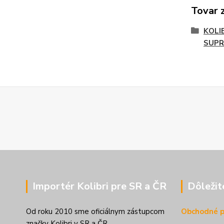
Tovar 
KOLI
SUP
Importér Kolibri pre SR a ČR
Dôležit
Od roku 2010 sme oficiálnym zástupcom
Obchodné 
značky Kolibri v SR a ČR.