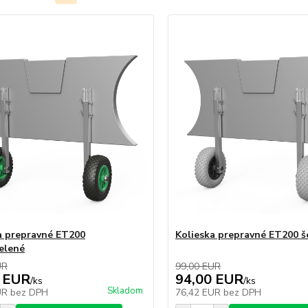
a prepravné ET200
Kolieska prepravné ET200 š
zelené
UR
99,00 EUR
 EUR
94,00 EUR
/
ks
/
ks
Skladom
UR
bez DPH
76,42 EUR
bez DPH