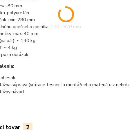
lesa: 80 mm
ka: polyuretán
ečok: min. 280 mm
dného priečneho nosníka: 140 - 520 mm
riečky: max. 40 mm
na pár): ~ 140 kg
: ~ 4 kg
 pozri obrázok
lenia:
koliesok
žna súprava (vrátane tesnení a montážneho materiálu z nehrdza
ážny návod
ci tovar
2