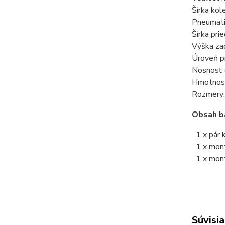
Šírka ko
Pneumati
Šírka pri
Výška za
Úroveň p
Nosnosť (
Hmotnosť
Rozmery:
Obsah ba
1 x pár 
1 x montá
1 x mont
Súvisia