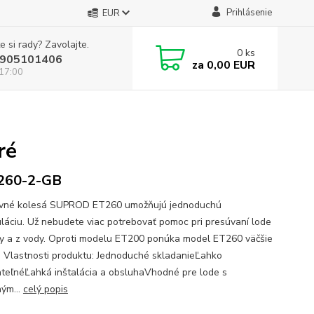
Prihlásenie
EUR
e si rady? Zavolajte.
0
ks
905101406
za
0,00 EUR
 17:00
ré
260-2-GB
avné kolesá SUPROD ET260 umožňujú jednoduchú
láciu. Už nebudete viac potrebovať pomoc pri presúvaní lode
y a z vody. Oproti modelu ET200 ponúka model ET260 väčšie
. Vlastnosti produktu: Jednoduché skladanieĽahko
teľnéĽahká inštalácia a obsluhaVhodné pre lode s
ným...
celý popis