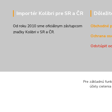
Importér Kolibri pre SR a ČR
Dôležit
Od roku 2010 sme oficiálnym zástupcom
Obchodné 
značky Kolibri v SR a ČR.
Ochrana os
Odstúpiť o
Pre základnú funk
účely cieleni
© Všetky práva vyhradené pre
kolibriboats.sk
|
Obchodné pod