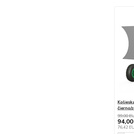
Koliesk
čierno/
99,00 E
94,00
76,42 E