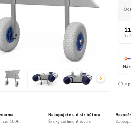
Dos
11
96,
Nák
Číslo p
zdarma
Nakupujete u distribútora
Bezpečn
e nad 100€
Široký sortiment tovaru
Zabezpe