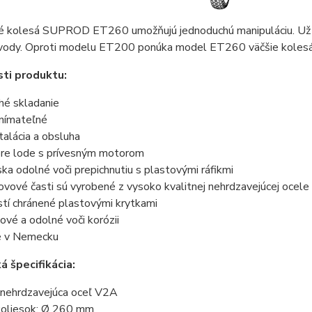
é kolesá SUPROD ET260 umožňujú jednoduchú manipuláciu. Už n
 vody. Oproti modelu ET200 ponúka model ET260 väčšie kolesá
ti produktu:
hé skladanie
nímateľné
talácia a obsluha
re lode s prívesným motorom
ka odolné voči prepichnutiu s plastovými ráfikmi
vové časti sú vyrobené z vysoko kvalitnej nehrdzavejúcej ocele
tí chránené plastovými krytkami
vé a odolné voči korózii
é v Nemecku
á špecifikácia:
: nehrdzavejúca oceľ V2A
koliesok: Ø 260 mm