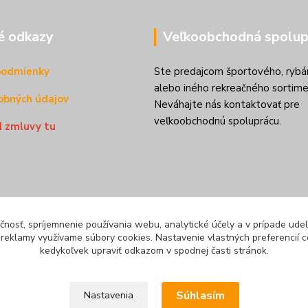
é odkazy
Veľkoobchodná spolup
podmienky
Ste predajcom športového, rybá
alebo iného rekreačného sortime
obných údajov
Neváhajte nás kontaktovať pre
veľkoobchodnú spoluprácu.
d zmluvy tu
čnosť, spríjemnenie používania webu, analytické účely a v prípade udel
a reklamy využívame súbory cookies. Nastavenie vlastných preferencií 
kedykoľvek upraviť odkazom v spodnej časti stránok.
Súhlasím
Nastavenia
mienky