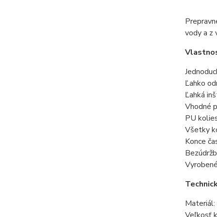
Prepravn
vody a z
Vlastnos
Jednoduc
Ľahko od
Ľahká inš
Vhodné p
PU kolies
Všetky ko
Konce čas
Bezúdržbo
Vyroben
Technick
Materiál
Veľkosť 