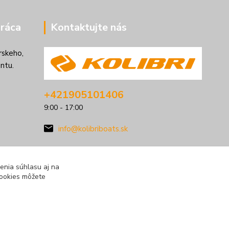
ráca
Kontaktujte nás
rskeho,
ntu.
+421905101406
9:00 - 17:00
info@kolibriboats.sk
enia súhlasu aj na
cookies môžete
Vytvorené na
Eshop-rychlo.sk