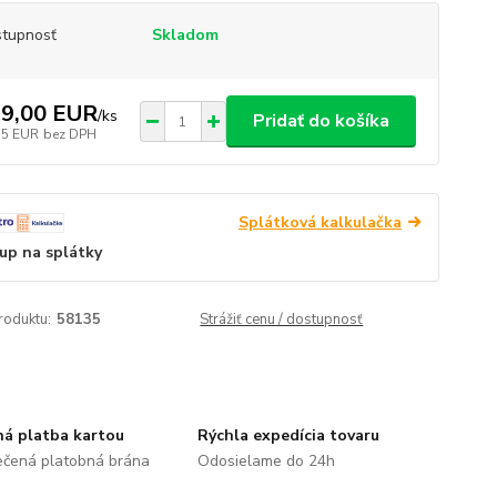
tupnosť
Skladom
9,00 EUR
/
ks
Pridať do košíka
75 EUR
bez DPH
Splátková kalkulačka
up na splátky
roduktu:
58135
Strážiť cenu / dostupnosť
á platba kartou
Rýchla expedícia tovaru
čená platobná brána
Odosielame do 24h