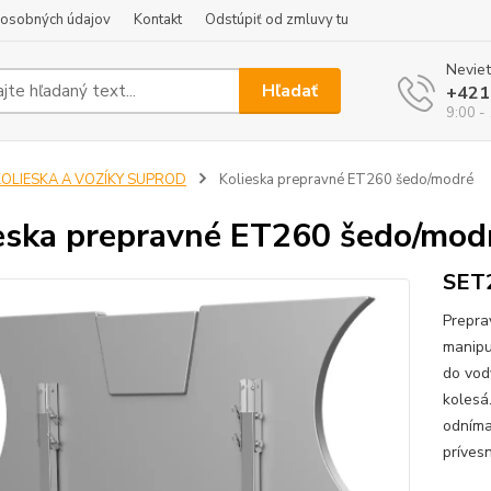
 osobných údajov
Kontakt
Odstúpiť od zmluvy tu
Neviet
Hľadať
+421
9:00 -
KOLIESKA A VOZÍKY SUPROD
Kolieska prepravné ET260 šedo/modré
eska prepravné ET260 šedo/mod
SET
Prepr
manipu
do vod
kolesá
odníma
príves