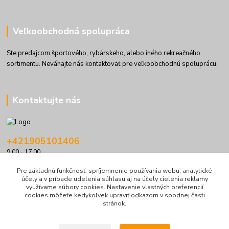
Veľkoobchodná spolupráca
Ste predajcom športového, rybárskeho, alebo iného rekreačného
sortimentu. Neváhajte nás kontaktovať pre veľkoobchodnú spoluprácu.
Kontaktujte nás
+421905101406
9:00 - 17:00
info@kolibriboats.sk
Pre základnú funkčnosť, spríjemnenie používania webu, analytické
účely a v prípade udelenia súhlasu aj na účely cielenia reklamy
využívame súbory cookies. Nastavenie vlastných preferencií
cookies môžete kedykoľvek upraviť odkazom v spodnej časti
stránok.