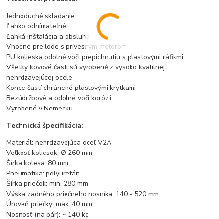
Jednoduché skladanie
Ľahko odnímateľné
Ľahká inštalácia a obsluha
Vhodné pre lode s prívesným motorom
PU kolieska odolné voči prepichnutiu s plastovými ráfikmi
Všetky kovové časti sú vyrobené z vysoko kvalitnej
nehrdzavejúcej ocele
Konce častí chránené plastovými krytkami
Bezúdržbové a odolné voči korózii
Vyrobené v Nemecku
Technická špecifikácia:
Materiál: nehrdzavejúca oceľ V2A
Veľkosť koliesok: Ø 260 mm
Šírka kolesa: 80 mm
Pneumatika: polyuretán
Šírka priečok: min. 280 mm
Výška zadného priečneho nosníka: 140 - 520 mm
Úroveň priečky: max. 40 mm
Nosnosť (na pár): ~ 140 kg