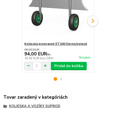
Kolieska prepravné ET200 čierno/zelené
Kolieska pr
99,00 EUR
99,00 EUR
94,00 EUR
94,00 E
/
ks
Skladom
76,42 EUR
bez DPH
76,42 EUR
b
Pridať do košíka
Tovar zaradený v kategóriách
KOLIESKA A VOZÍKY SUPROD