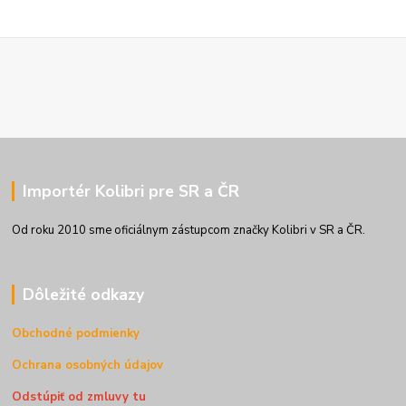
Importér Kolibri pre SR a ČR
Od roku 2010 sme oficiálnym zástupcom značky Kolibri v SR a ČR.
Dôležité odkazy
Obchodné podmienky
Ochrana osobných údajov
Odstúpiť od zmluvy tu