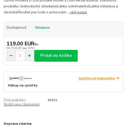
Oproti modelu ET200 ponúka model ET260 väčšie kolesá. Vlastnosti
produktu: Jednoduché skladanieĽahko odnímateľnéĽahká inštalácia a
obsluhaVhodné pre lode s prívesným...
celý popis
Dostupnosť
Skladom
119,00 EUR
/
ks
96,75 EUR
bez DPH
Pridať do košíka
Splátková kalkulačka
Nákup na splátky
Číslo produktu:
95841
Strážiť cenu / dostupnosť
Doprava zdarma