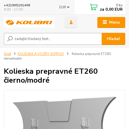
0
ks
+421905101406
EUR
za
0,00 EUR
9:00 - 17:00
Menu
Hľadať
Úvod
KOLIESKA A VOZÍKY SUPROD
Kolieska prepravné ET260
čierno/modré
Kolieska prepravné ET260
čierno/modré