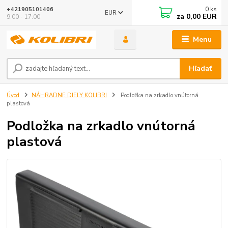
0
ks
+421905101406
EUR
za
0,00 EUR
9:00 - 17:00
Menu
Hľadať
Úvod
NÁHRADNE DIELY KOLIBRI
Podložka na zrkadlo vnútorná
plastová
Podložka na zrkadlo vnútorná
plastová