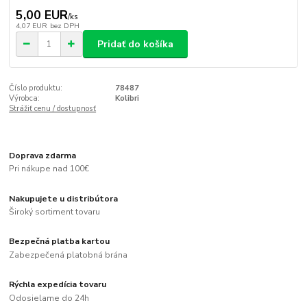
5,00 EUR
/
ks
4,07 EUR
bez DPH
Pridať do košíka
Číslo produktu:
78487
Výrobca:
Kolibri
Strážiť cenu / dostupnosť
Doprava zdarma
Pri nákupe nad 100€
Nakupujete u distribútora
Široký sortiment tovaru
Bezpečná platba kartou
Zabezpečená platobná brána
Rýchla expedícia tovaru
Odosielame do 24h