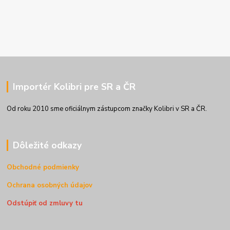
Importér Kolibri pre SR a ČR
Od roku 2010 sme oficiálnym zástupcom značky Kolibri v SR a ČR.
Dôležité odkazy
Obchodné podmienky
Ochrana osobných údajov
Odstúpiť od zmluvy tu