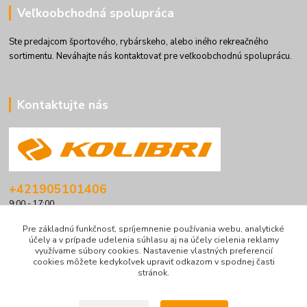
Veľkoobchodná spolupráca
Ste predajcom športového, rybárskeho, alebo iného rekreačného
sortimentu. Neváhajte nás kontaktovať pre veľkoobchodnú spoluprácu.
Kontaktujte nás
+421905101406
9:00 - 17:00
info@kolibriboats.sk
Pre základnú funkčnosť, spríjemnenie používania webu, analytické
účely a v prípade udelenia súhlasu aj na účely cielenia reklamy
využívame súbory cookies. Nastavenie vlastných preferencií
cookies môžete kedykoľvek upraviť odkazom v spodnej časti
stránok.