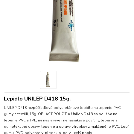
Lepidlo UNILEP D418 15g.
UNILEP D418 rozpúšťadlové polyuretánové lepidlo na lepenie PVC,
gumy a textílií, 15g. OBLASŤ POUŽITIA Unilep D418 sa používa na
lepenie PVC a TPE, na nasiakavé i nenasiakavé povrchy, lepenie a
gumotextilné opravy, lepenie a opravy výrobkov z mäkčeného PVC. Lepí
gumu, PVC, polyestery, plexisklo, poly...
celý popis