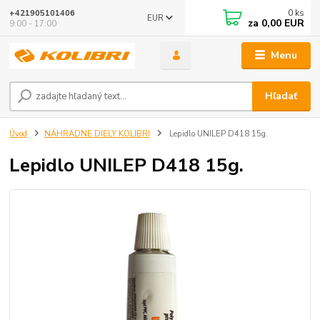
0
ks
+421905101406
EUR
za
0,00 EUR
9:00 - 17:00
Menu
Hľadať
Úvod
NÁHRADNE DIELY KOLIBRI
Lepidlo UNILEP D418 15g.
Lepidlo UNILEP D418 15g.