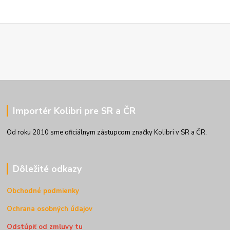
Importér Kolibri pre SR a ČR
Od roku 2010 sme oficiálnym zástupcom značky Kolibri v SR a ČR.
Dôležité odkazy
Obchodné podmienky
Ochrana osobných údajov
Odstúpiť od zmluvy tu