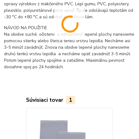
opravy výrobkov z mäkčeného PVC. Lepí gumu, PVC, polyestery,
plexisklo, polyuretánové peny apod. Spoje odolávajú teplotám od
-30 °C do +80 °C a sú odolné zmäkčovadlám.
NÁVOD NA POUŽITIE
Na obidve suché, očistené a odmastené lepené plochy nanesieme
pomocou stierky alebo štetca tenkú vrstvu lepidla. Necháme asi
3-5 minút zavädnúť. Znova na obidve lepené plochy nanesieme
druhú tenkú vrstvu lepidla a necháme opäť zavädnúť 3-5 minút.
Potom lepené plochy spojíme a zaťažíme. Maximálnu pevnosť
dosiahne spoj po 24 hodinách.
Súvisiaci tovar
1