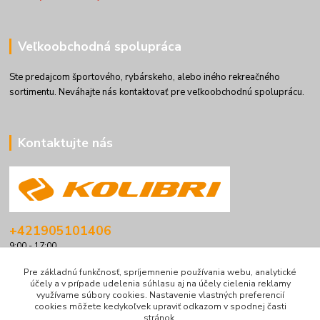
Veľkoobchodná spolupráca
Ste predajcom športového, rybárskeho, alebo iného rekreačného
sortimentu. Neváhajte nás kontaktovať pre veľkoobchodnú spoluprácu.
Kontaktujte nás
+421905101406
9:00 - 17:00
info@kolibriboats.sk
Pre základnú funkčnosť, spríjemnenie používania webu, analytické
účely a v prípade udelenia súhlasu aj na účely cielenia reklamy
využívame súbory cookies. Nastavenie vlastných preferencií
cookies môžete kedykoľvek upraviť odkazom v spodnej časti
stránok.