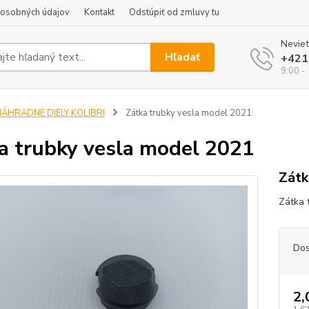
 osobných údajov
Kontakt
Odstúpiť od zmluvy tu
Neviet
Hľadať
+421
9:00 -
NÁHRADNE DIELY KOLIBRI
Zátka trubky vesla model 2021
a trubky vesla model 2021
Zátk
Zátka 
Dos
2,