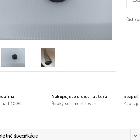
1,6
Číslo p
zdarma
Nakupujete u distribútora
Bezpečn
e nad 100€
Široký sortiment tovaru
Zabezpe
etné špecifikácie