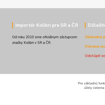
Importér Kolibri pre SR a ČR
Dôležit
Od roku 2010 sme oficiálnym zástupcom
Obchodné 
značky Kolibri v SR a ČR.
Ochrana os
Odstúpiť o
Pre základnú funk
účely cieleni