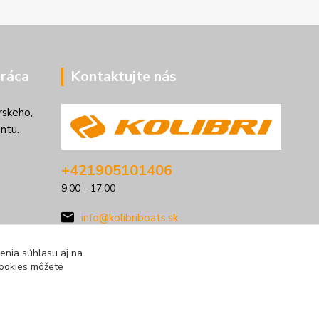
ráca
Kontaktujte nás
rskeho,
ntu.
+421905101406
9:00 - 17:00
info@kolibriboats.sk
enia súhlasu aj na
cookies môžete