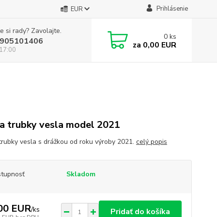
Prihlásenie
EUR
e si rady? Zavolajte.
0
ks
905101406
za
0,00 EUR
 17:00
a trubky vesla model 2021
trubky vesla s drážkou od roku výroby 2021.
celý popis
tupnosť
Skladom
00 EUR
/
ks
Pridať do košíka