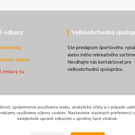
é odkazy
Veľkoobchodná spolup
podmienky
Ste predajcom športového, rybá
alebo iného rekreačného sortime
obných údajov
Neváhajte nás kontaktovať pre
veľkoobchodnú spoluprácu.
d zmluvy tu
čnosť, spríjemnenie používania webu, analytické účely a v prípade udel
a reklamy využívame súbory cookies. Nastavenie vlastných preferencií 
kedykoľvek upraviť odkazom v spodnej časti stránok.