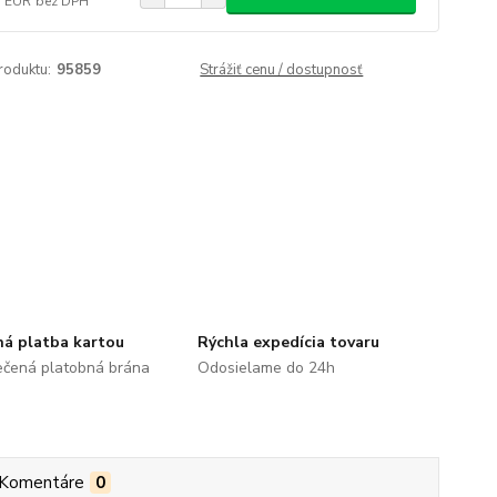
3 EUR
bez DPH
roduktu:
95859
Strážiť cenu / dostupnosť
á platba kartou
Rýchla expedícia tovaru
čená platobná brána
Odosielame do 24h
Komentáre
0