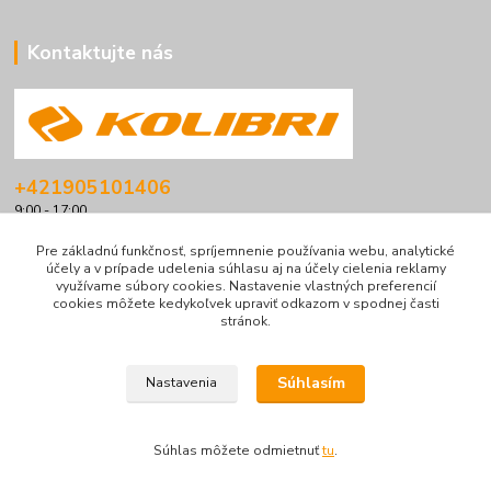
Kontaktujte nás
+421905101406
9:00 - 17:00
info@kolibriboats.sk
Pre základnú funkčnosť, spríjemnenie používania webu, analytické
účely a v prípade udelenia súhlasu aj na účely cielenia reklamy
využívame súbory cookies. Nastavenie vlastných preferencií
cookies môžete kedykoľvek upraviť odkazom v spodnej časti
stránok.
Súhlasím
Nastavenia
© Všetky práva vyhradené pre
kolibriboats.sk
|
Obchodné podmienky
Chránené reCAPTCHA:
Súkromie
|
Podmienky
Súhlas môžete odmietnuť
tu
.
Vytvorené na
Eshop-rychlo.sk