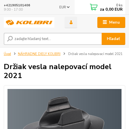
0
ks
+421905101406
EUR
za
0,00 EUR
9:00 - 17:00
Menu
Hľadať
Úvod
NÁHRADNE DIELY KOLIBRI
Držiak vesla nalepovací model 2021
Držiak vesla nalepovací model
2021