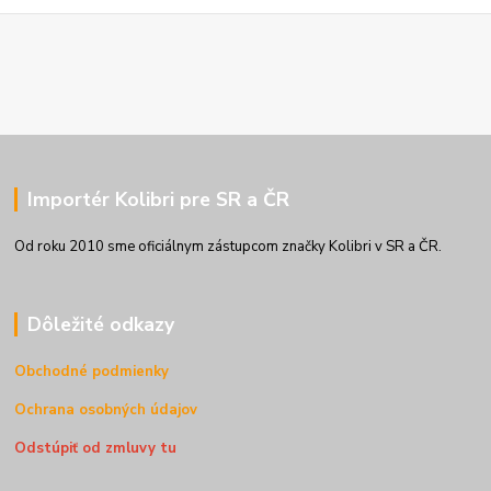
Importér Kolibri pre SR a ČR
Od roku 2010 sme oficiálnym zástupcom značky Kolibri v SR a ČR.
Dôležité odkazy
Obchodné podmienky
Ochrana osobných údajov
Odstúpiť od zmluvy tu