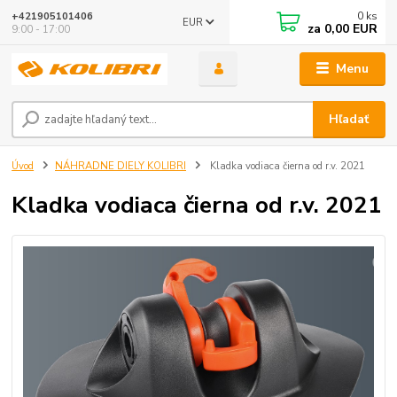
0
ks
+421905101406
EUR
za
0,00 EUR
9:00 - 17:00
Menu
Hľadať
Úvod
NÁHRADNE DIELY KOLIBRI
Kladka vodiaca čierna od r.v. 2021
Kladka vodiaca čierna od r.v. 2021