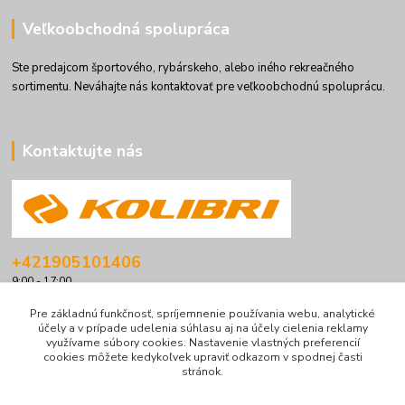
Veľkoobchodná spolupráca
Ste predajcom športového, rybárskeho, alebo iného rekreačného
sortimentu. Neváhajte nás kontaktovať pre veľkoobchodnú spoluprácu.
Kontaktujte nás
+421905101406
9:00 - 17:00
info@kolibriboats.sk
Pre základnú funkčnosť, spríjemnenie používania webu, analytické
účely a v prípade udelenia súhlasu aj na účely cielenia reklamy
využívame súbory cookies. Nastavenie vlastných preferencií
cookies môžete kedykoľvek upraviť odkazom v spodnej časti
stránok.