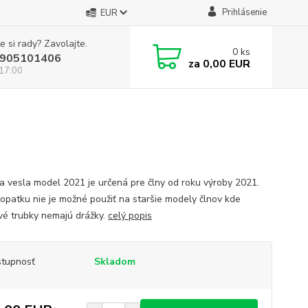
Prihlásenie
EUR
e si rady? Zavolajte.
0
ks
905101406
za
0,00 EUR
 17:00
a vesla model 2021 je určená pre člny od roku výroby 2021.
lopatku nie je možné použiť na staršie modely člnov kde
vé trubky nemajú drážky.
celý popis
tupnosť
Skladom