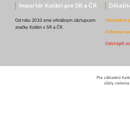
Importér Kolibri pre SR a ČR
Dôležit
Od roku 2010 sme oficiálnym zástupcom
Obchodné 
značky Kolibri v SR a ČR.
Ochrana os
Odstúpiť o
Pre základnú funk
účely cieleni
© Všetky práva vyhradené pre
kolibriboats.sk
|
Obchodné pod
Chránené reCAPTCHA:
Súkromie
|
Podmienky