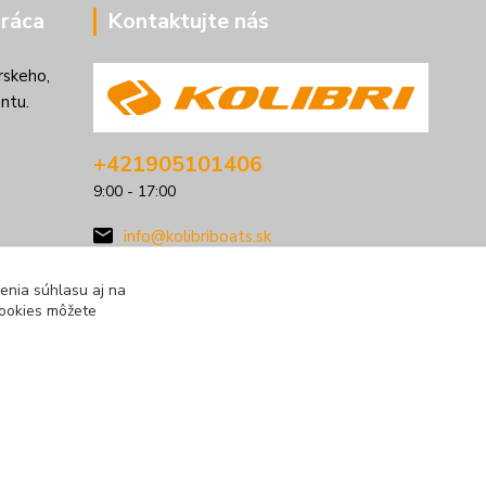
ráca
Kontaktujte nás
rskeho,
ntu.
+421905101406
9:00 - 17:00
info@kolibriboats.sk
enia súhlasu aj na
cookies môžete
Vytvorené na
Eshop-rychlo.sk