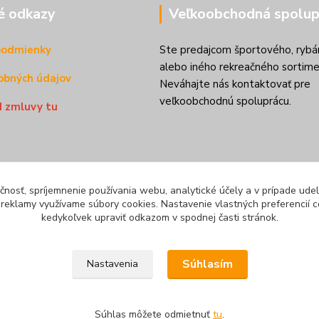
é odkazy
Veľkoobchodná spolup
podmienky
Ste predajcom športového, rybá
alebo iného rekreačného sortime
obných údajov
Neváhajte nás kontaktovať pre
veľkoobchodnú spoluprácu.
d zmluvy tu
čnosť, spríjemnenie používania webu, analytické účely a v prípade udel
a reklamy využívame súbory cookies. Nastavenie vlastných preferencií 
kedykoľvek upraviť odkazom v spodnej časti stránok.
Súhlasím
Nastavenia
mienky
Súhlas môžete odmietnuť
tu
.