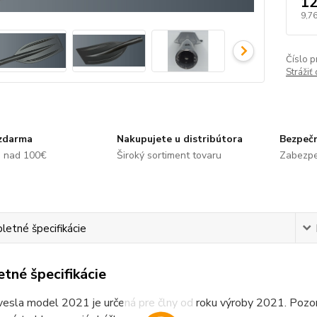
12
9,7
Číslo p
Strážiť
zdarma
Nakupujete u distribútora
Bezpečn
e nad 100€
Široký sortiment tovaru
Zabezpe
etné špecifikácie
tné špecifikácie
esla model 2021 je určená pre člny od roku výroby 2021. Pozor 