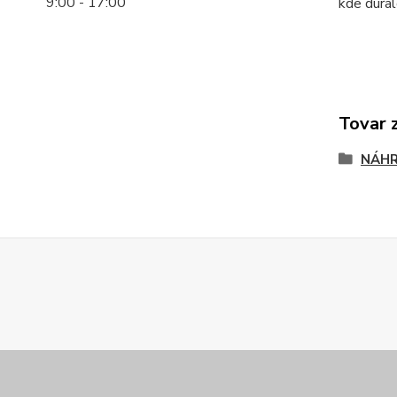
9:00 - 17:00
kde dural
Tovar 
NÁHR