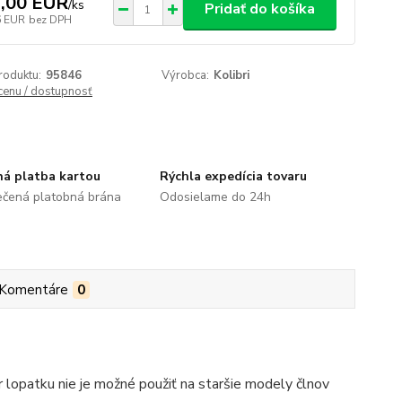
,00 EUR
/
ks
Pridať do košíka
6 EUR
bez DPH
roduktu:
95846
Výrobca:
Kolibri
 cenu / dostupnosť
á platba kartou
Rýchla expedícia tovaru
čená platobná brána
Odosielame do 24h
Komentáre
0
lopatku nie je možné použiť na staršie modely člnov