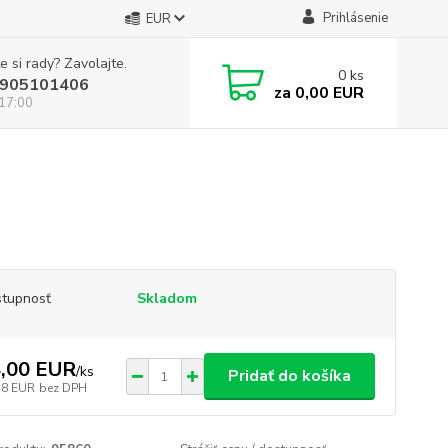
Prihlásenie
EUR
e si rady? Zavolajte.
0
ks
905101406
za
0,00 EUR
 17:00
tupnosť
Skladom
,00 EUR
/
ks
Pridať do košíka
38 EUR
bez DPH