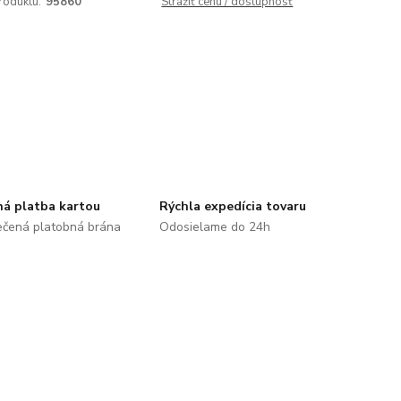
roduktu:
95860
Strážiť cenu / dostupnosť
á platba kartou
Rýchla expedícia tovaru
čená platobná brána
Odosielame do 24h