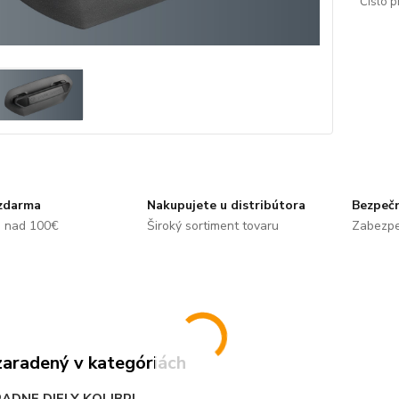
Číslo p
zdarma
Nakupujete u distribútora
Bezpečn
e nad 100€
Široký sortiment tovaru
Zabezpe
zaradený v kategóriách