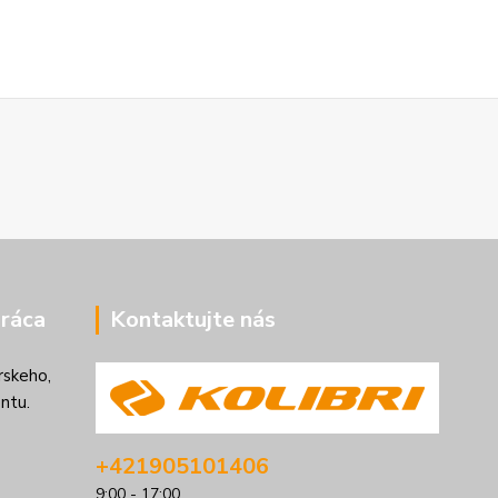
ráca
Kontaktujte nás
rskeho,
ntu.
+421905101406
9:00 - 17:00