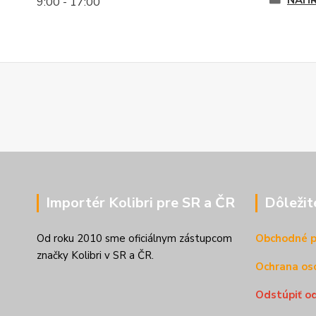
NÁHR
9:00 - 17:00
Importér Kolibri pre SR a ČR
Dôležit
Od roku 2010 sme oficiálnym zástupcom
Obchodné 
značky Kolibri v SR a ČR.
Ochrana os
Odstúpiť o