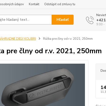
 osobných údajov
Kontakt
Odstúpiť od zmluvy tu
Neviet
Hľadať
+421
9:00 -
NÁHRADNE DIELY KOLIBRI
Rúčka pre člny od r.v. 2021, 250mm
a pre člny od r.v. 2021, 250mm
Dos
14
11,