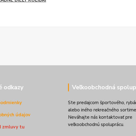
ADNE DIELY KOLIBRI
é odkazy
Veľkoobchodná spolup
podmienky
Ste predajcom športového, rybá
alebo iného rekreačného sortime
obných údajov
Neváhajte nás kontaktovať pre
veľkoobchodnú spoluprácu.
d zmluvy tu