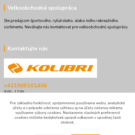
Veľkoobchodná spolupráca
Ste predajcom športového, rybárskeho, alebo iného rekreačného
sortimentu. Neváhajte nás kontaktovať pre veľkoobchodnú spoluprácu.
Kontaktujte nás
+421905101406
9:00 - 17:00
info@kolibriboats.sk
Pre základnú funkčnosť, spríjemnenie používania webu, analytické
účely a v prípade udelenia súhlasu aj na účely cielenia reklamy
využívame súbory cookies. Nastavenie vlastných preferencií
cookies môžete kedykoľvek upraviť odkazom v spodnej časti
stránok.