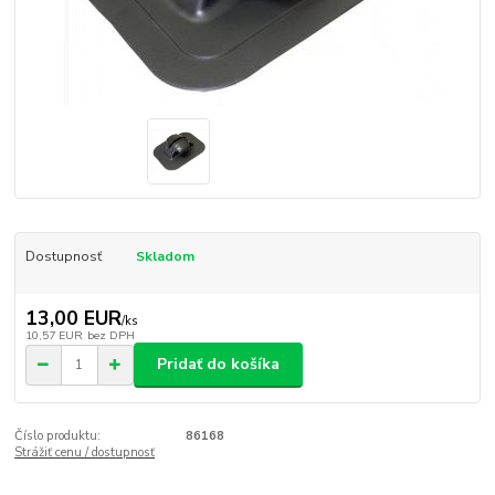
Dostupnosť
Skladom
13,00 EUR
/
ks
10,57 EUR
bez DPH
Pridať do košíka
Číslo produktu:
86168
Strážiť cenu / dostupnosť