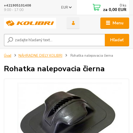
0
ks
+421905101406
EUR
za
0,00 EUR
9:00 - 17:00
Menu
Hľadať
Úvod
NÁHRADNE DIELY KOLIBRI
Rohatka nalepovacia čierna
Rohatka nalepovacia čierna