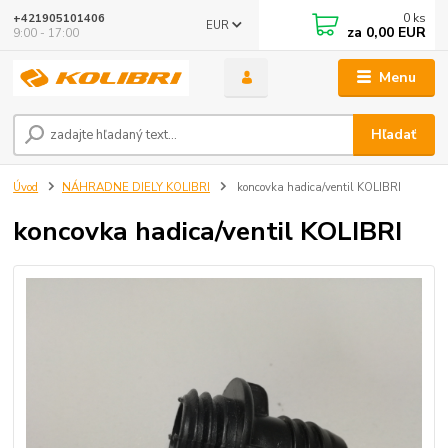
0
ks
+421905101406
EUR
za
0,00 EUR
9:00 - 17:00
Menu
Hľadať
Úvod
NÁHRADNE DIELY KOLIBRI
koncovka hadica/ventil KOLIBRI
koncovka hadica/ventil KOLIBRI