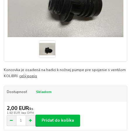
Koncovka je osadená na hadici k nožnej pumpe pre spojenie s ventilom
KOLIBRI.
celý popis
Dostupnosť
Skladom
2,00 EUR
/
ks
1,63 EUR
bez DPH
Pridať do košíka