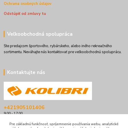
Ochrana osobných údajov
Odstúpiť od zmluvy tu
Veľkoobchodná spolupráca
Ste predajcom športového, rybárskeho, alebo iného rekreačného
sortimentu. Neváhajte nás kontaktovať pre veľkoobchodnú spoluprácu.
Kontaktujte nás
+421905101406
9:00 - 17:00
info@kolibriboats.sk
Pre základnú funkčnosť, spríjemnenie používania webu, analytické