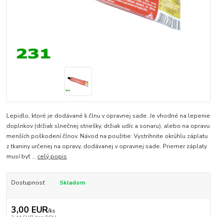
Lepidlo, ktoré je dodávané k člnu v opravnej sade. Je vhodné na lepenie
doplnkov (držiak slnečnej striešky, držiak udíc a sonaru), alebo na opravu
menších poškodení člnov. Návod na použitie: Vystrihnite okrúhlu záplatu
z tkaniny určenej na opravy, dodávanej v opravnej sade. Priemer záplaty
musí byť ...
celý popis
Dostupnosť
Skladom
3,00 EUR
/
ks