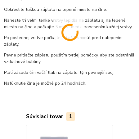
Obkreslite tuškou záplatu na lepené miesto na člne.
Naneste tri veľmi tenké vrstvy lepidla na záplatu aj na lepené
miesto na člne a počkajte 5 minút medzi nanesením každej vrstvy.
Po poslednej vrstve počkajte 10 až 15 minút pred nalepením
záplaty.
Pevne pritlačte záplatu použitím tvrdej pomôcky, aby ste odstránili
vzduchové bubliny.
Platí zásada čím väčší tlak na záplatu, tým pevnejší spoj.
Nafúknutie člna je možné po 24 hodinách.
Súvisiaci tovar
1