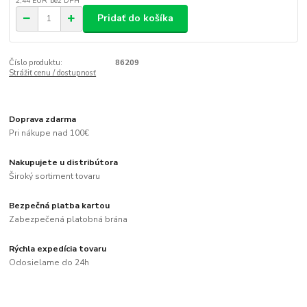
2,44 EUR
bez DPH
Pridať do košíka
Číslo produktu:
86209
Strážiť cenu / dostupnosť
Doprava zdarma
Pri nákupe nad 100€
Nakupujete u distribútora
Široký sortiment tovaru
Bezpečná platba kartou
Zabezpečená platobná brána
Rýchla expedícia tovaru
Odosielame do 24h