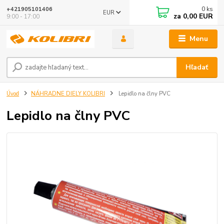
0
ks
+421905101406
EUR
za
0,00 EUR
9:00 - 17:00
Menu
Hľadať
Úvod
NÁHRADNE DIELY KOLIBRI
Lepidlo na člny PVC
Lepidlo na člny PVC