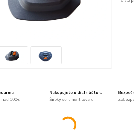
Číslo p
zdarma
Nakupujete u distribútora
Bezpečn
e nad 100€
Široký sortiment tovaru
Zabezpe