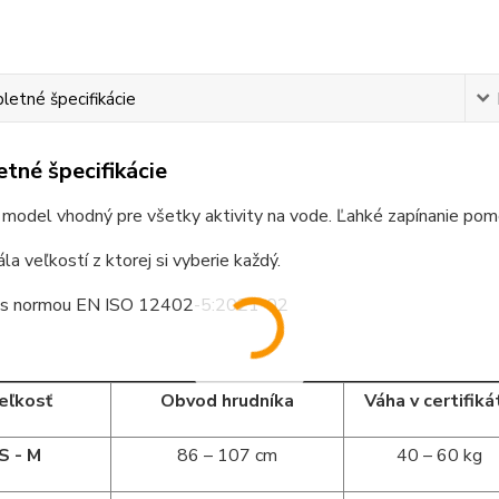
etné špecifikácie
tné špecifikácie
model vhodný pre všetky aktivity na vode. Ľahké zapínanie pomo
ála veľkostí z ktorej si vyberie každý.
 s normou EN ISO 12402-5:2021-02
eľkosť
Obvod hrudníka
Váha v certifiká
S - M
86 – 107 cm
40 – 60 kg