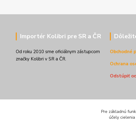
Importér Kolibri pre SR a ČR
Dôležit
Od roku 2010 sme oficiálnym zástupcom
Obchodné 
značky Kolibri v SR a ČR.
Ochrana os
Odstúpiť o
Pre základnú funk
účely cieleni