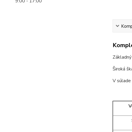
9:00 - 17:00
Kompl
Komple
Základný 
Široká šk
V súlade
V