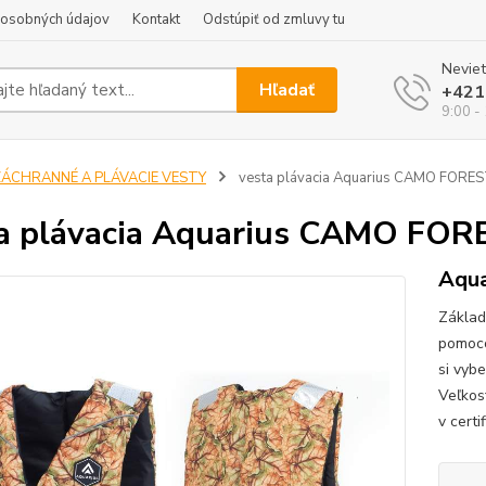
 osobných údajov
Kontakt
Odstúpiť od zmluvy tu
Neviet
Hľadať
+421
9:00 -
ZÁCHRANNÉ A PLÁVACIE VESTY
vesta plávacia Aquarius CAMO FORE
a plávacia Aquarius CAMO FOR
Aqu
Základ
pomoco
si vyb
Veľkos
v certi