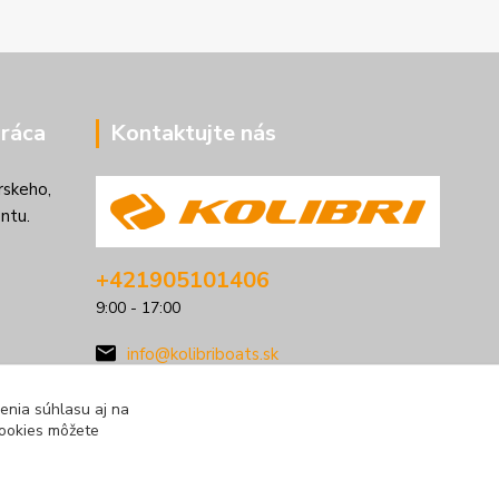
ráca
Kontaktujte nás
rskeho,
ntu.
+421905101406
9:00 - 17:00
info@kolibriboats.sk
enia súhlasu aj na
cookies môžete