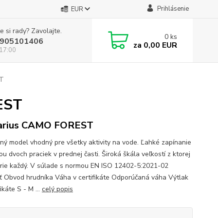
Prihlásenie
EUR
e si rady? Zavolajte.
0
ks
905101406
za
0,00 EUR
 17:00
ST
EST
arius CAMO FOREST
ný model vhodný pre všetky aktivity na vode. Ľahké zapínanie
u dvoch praciek v prednej časti. Široká škála veľkostí z ktorej
erie každý. V súlade s normou EN ISO 12402-5:2021-02
ť Obvod hrudníka Váha v certifikáte Odporúčaná váha Výtlak
fikáte S - M ...
celý popis