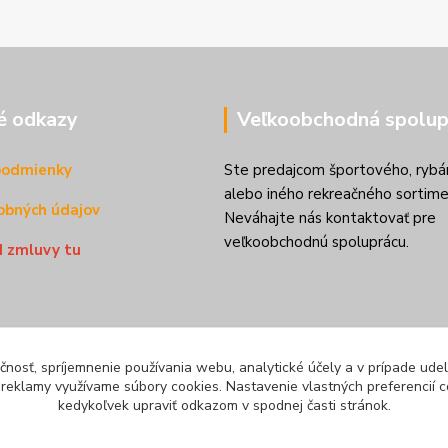
é odkazy
Veľkoobchodná spolup
podmienky
Ste predajcom športového, rybá
alebo iného rekreačného sortime
obných údajov
Neváhajte nás kontaktovať pre
veľkoobchodnú spoluprácu.
d zmluvy tu
čnosť, spríjemnenie používania webu, analytické účely a v prípade udel
a reklamy využívame súbory cookies. Nastavenie vlastných preferencií 
kedykoľvek upraviť odkazom v spodnej časti stránok.