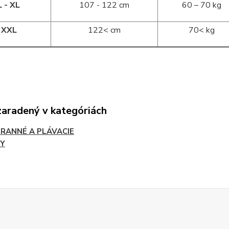
L - XL
107 - 122 cm
60 – 70 kg
XXL
122< cm
70< kg
zaradený v kategóriách
RANNÉ A PLÁVACIE
Y