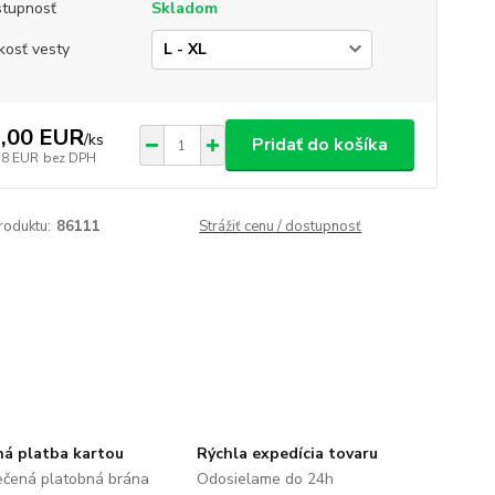
tupnosť
Skladom
kosť vesty
,00 EUR
/
ks
Pridať do košíka
58 EUR
bez DPH
roduktu:
86111
Strážiť cenu / dostupnosť
á platba kartou
Rýchla expedícia tovaru
čená platobná brána
Odosielame do 24h