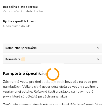
Bezpečná platba kartou
Zabezpečená platobná brána
Rýchla expedícia tovaru
Odosielame do 24h
Kompletné špecifikácie
Komentáre
0
Kompletné špecifikácie
Záchranná vesta pre deti poskytuje pocit bezpečia na vode pre
najmladších. Veľký a silný golier udrží dieťa vo vode v stabilnej a
vzpriamenej polohe. Reflexné časti a píšťalka sú nevyhnutné
prvky, ktoré sú dôležité pri záchrannej akcii.
Zapínanie pomocou dvoch pásov s prackami. Pás, ktorý prechádza