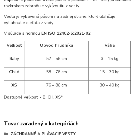
rozkrokom zabraňuje vykĺznutiu z vesty.
Vesta je vybavená pásom na zadnej strane, ktorý uľahčuje
vytiahnutie dieťaťa z vody.
V súlade s normou
EN ISO 12402-5:2021-02
Veľkosť
Obvod hrudníka
Váha
B
aby
52 – 58 cm
3 – 15 kg
Ch
ild
58 – 76 cm
15 – 30 kg
XS
76 – 86 cm
30 – 40 kg
Dostupné veľkosti - B, CH, XS*
Tovar zaradený v kategóriách
ZÁCHRANNÉ A PLÁVACIE VESTY