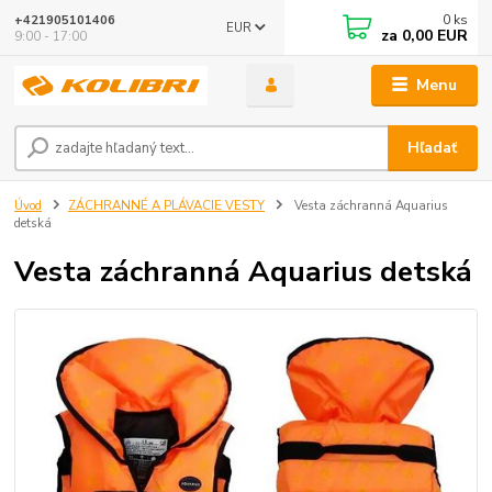
0
ks
+421905101406
EUR
za
0,00 EUR
9:00 - 17:00
Menu
Hľadať
Úvod
ZÁCHRANNÉ A PLÁVACIE VESTY
Vesta záchranná Aquarius
detská
Vesta záchranná Aquarius detská