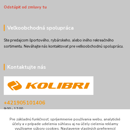
Odstúpiť od zmluvy tu
Veľkoobchodná spolupráca
Ste predajcom športového, rybárskeho, alebo iného rekreačného
sortimentu. Neváhajte nás kontaktovať pre veľkoobchodnú spoluprácu.
Kontaktujte nás
+421905101406
9:00 - 17:00
info@kolibriboats.sk
Pre základnú funkčnosť, spríjemnenie používania webu, analytické
účely a v prípade udelenia súhlasu aj na účely cielenia reklamy
využívame súbory cookies. Nastavenie vlastných preferencií