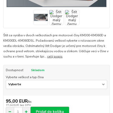
Štít sa vyrába v dvoch veľkostiach pre motorové člny KM300-KM360D a
KM300DL-KM360DSL. Požadovanú veľkosť vyberte v rolovacom okne
vedľa obrázku. Odnímateľný štít Dodger je určený pre motorové člny k
ochrane pred vetrom, striekajúcou vodou a slnkom. Udržuje veci v člne v
suchu a v tieni. Spevňuje špi...
celý popis
Dostupnosť
Skladom
Vyberte veľkosť a typ člna
95,00 EUR
/
ks
77,24 EUR
bez DPH
Pridať do košíka