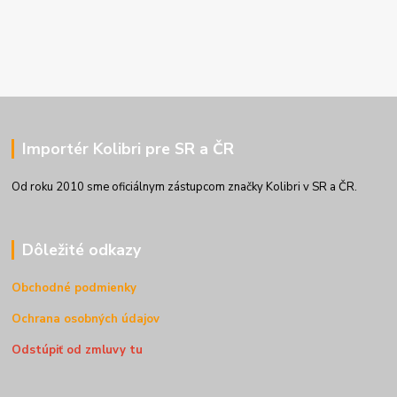
Importér Kolibri pre SR a ČR
Od roku 2010 sme oficiálnym zástupcom značky Kolibri v SR a ČR.
Dôležité odkazy
Obchodné podmienky
Ochrana osobných údajov
Odstúpiť od zmluvy tu