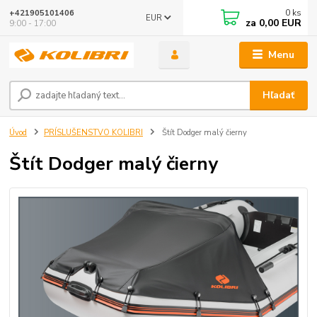
0
ks
+421905101406
EUR
za
0,00 EUR
9:00 - 17:00
Menu
Hľadať
Úvod
PRÍSLUŠENSTVO KOLIBRI
Štít Dodger malý čierny
Štít Dodger malý čierny