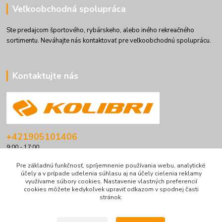
Veľkoobchodná spolupráca
Ste predajcom športového, rybárskeho, alebo iného rekreačného
sortimentu. Neváhajte nás kontaktovať pre veľkoobchodnú spoluprácu.
Kontaktujte nás
+421905101406
9:00 - 17:00
info@kolibriboats.sk
Pre základnú funkčnosť, spríjemnenie používania webu, analytické
účely a v prípade udelenia súhlasu aj na účely cielenia reklamy
využívame súbory cookies. Nastavenie vlastných preferencií
cookies môžete kedykoľvek upraviť odkazom v spodnej časti
stránok.