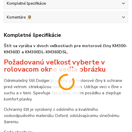
Kompletné špecifikácie
Komentáre
0
Kompletné špecifikácie
Štít sa vyrába v dvoch veľkostiach pre motorové člny KM300-
KM360D a KM300DL-KM360DSL.
Požadovanú veľkosť vyberte v
rolovacom okne vedľa obrázku
.
Odnímateľný štít Dodger je určený pre motorové člny k ochrane
pred vetrom, striekajúcou vodou a slnkom. Udržuje veci v člne v
suchu a v tieni. Spevňuje špicu člna, chráni posádku a zlepšuje
komfort plavby.
Ochranný štít je vyrobený z odolného a kvalitného
vodoodpudivého materiálu Oxford, odolávajúcemu slnečnému
žiareniu.