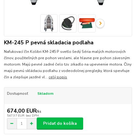
KM-245 P pevná skladacia podlaha
Nafukovací čln Kolibri KM-245 P svetlo šedý Séria malých motorových
člnov, použiteľných pre pohon veslami, ale hlavne pre pohon závesným
motorom. Majú pevné zadné čelo tzv. zrkadlo na upevnenie motora. Člny
majú pevnú skládaciu podlahu z vodeodolnej preglejky, ktorá spevňuje
čln a zlepšuje jazdné vl...
celý popis
Dostupnosť
Skladom
674,00 EUR
/
ks
547,97 EUR
bez DPH
Pridať do košíka