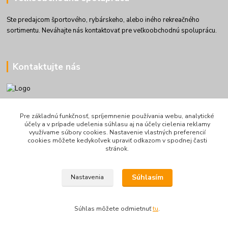
Ste predajcom športového, rybárskeho, alebo iného rekreačného
sortimentu. Neváhajte nás kontaktovať pre veľkoobchodnú spoluprácu.
Kontaktujte nás
+421905101406
Pre základnú funkčnosť, spríjemnenie používania webu, analytické
9:00 - 17:00
účely a v prípade udelenia súhlasu aj na účely cielenia reklamy
využívame súbory cookies. Nastavenie vlastných preferencií
info@kolibriboats.sk
cookies môžete kedykoľvek upraviť odkazom v spodnej časti
stránok.
Súhlasím
Nastavenia
© Všetky práva vyhradené pre
kolibriboats.sk
|
Obchodné podmienky
Súhlas môžete odmietnuť
tu
.
Chránené reCAPTCHA:
Súkromie
|
Podmienky