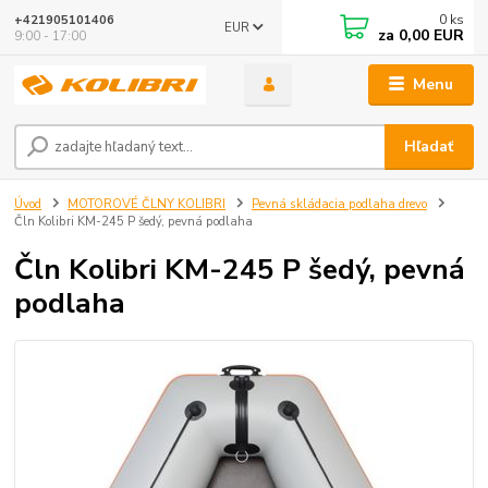
0
ks
+421905101406
EUR
za
0,00 EUR
9:00 - 17:00
Menu
Hľadať
Úvod
MOTOROVÉ ČLNY KOLIBRI
Pevná skládacia podlaha drevo
Čln Kolibri KM-245 P šedý, pevná podlaha
Čln Kolibri KM-245 P šedý, pevná
podlaha