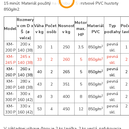
15 minút. Materiál použitý na výrobu je 5 vrstvové PVC hustoty
850g/m2.
Rozmery
Motor
v cm D x
Váha
Počet
Nosnosť
Materiál
Typ
Poč
Model
max.
Š (
ø
v kg
osôb
v kg
PVC
podlahy
lav
HP
valca
)
KM-
200 x
pevná
2
30
1
250
3,5
850g/m
1
200 P
140 (38)
skl.
KM-
245 x
pevná
2
33
2
260
5
850g/m
2
245 P
140 (38)
skl.
KM-
260 x
pevná
2
40
2
265
5
850g/m
2
260 P
140 (38)
skl.
KM-
280 x
pevná
2
43
2
351
5
850g/m
2
280 P
148 (38)
skl.
KM-
300 x
pevná
2
49
3
400
8
850g/m
2
300 P
160 (42)
skl.
KM-
330 x
pevná
2
2
53
4
450
12
850g/m
330 P
160 (42)
skl.
V základnej výbave člnov je 2 ks lavička, 2 ks veslá, nafukovacia