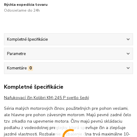
Rýchla expedícia tovaru
Odosielame do 24h
Kompletné špecifikácie
Parametre
Komentáre
0
Kompletné špecifikácie
Nafukovací čln Kolibri KM-245 P svetlo šedý
Séria malých motorových člnov, použiteľných pre pohon veslami,
ale hlavne pre pohon závesným motorom. Majú pevné zadné čelo
tzv. zrkadlo na upevnenie motora. Člny majú pevnú skládaciu
podlahu z vodeodolnej preglejky, ktorá spevňuje čln a zlepšuje
jazdné vlastnosti. Rozbalenie a zbalenie člna trvá maximálne 10-