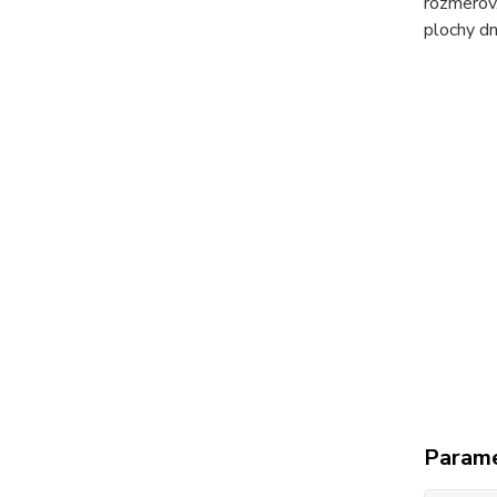
rozmerov.
plochy dn
Param