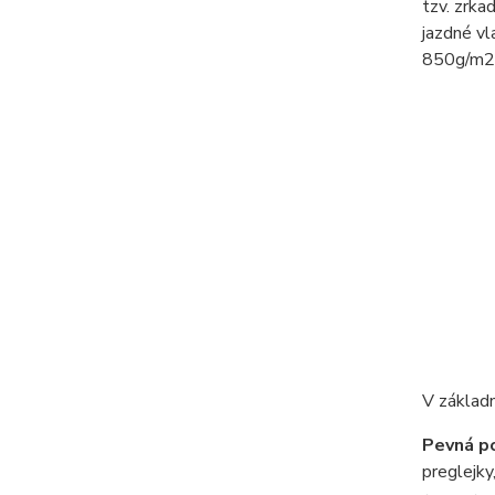
tzv. zrka
jazdné vl
850g/m2
V základn
Pevná p
preglejky