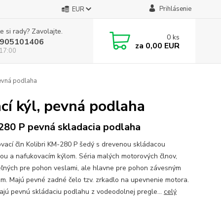
Prihlásenie
EUR
e si rady? Zavolajte.
0
ks
905101406
za
0,00 EUR
 17:00
pevná podlaha
cí kýl, pevná podlaha
80 P pevná skladacia podlaha
vací čln Kolibri KM-280 P šedý s drevenou skládacou
ou a nafukovacím kýlom. Séria malých motorových člnov,
eľných pre pohon veslami, ale hlavne pre pohon závesným
m. Majú pevné zadné čelo tzv. zrkadlo na upevnenie motora.
ajú pevnú skládaciu podlahu z vodeodolnej pregle...
celý