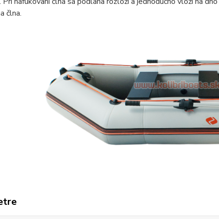
 Pri nafukovaní člna sa podlaha rozloží a jednoducho vloží na dno
a člna.
etre