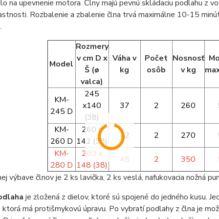
dlo na upevnenie motora. Člny majú pevnú skládaciu podlahu z vo
astnosti. Rozbalenie a zbalenie člna trvá maximálne 10-15 minú
.
Rozmery
v cm D x
Váha v
Počet
Nosnosť
Mo
Model
Š (
ø
kg
osôb
v kg
max
valca
)
245
KM-
x140
37
2
260
245 D
(38)
KM-
260 x
42
2
270
260 D
142 (38)
KM-
280 x
48
2
350
280 D
148 (38)
ej výbave člnov je 2 ks lavička, 2 ks veslá, nafukovacia nožná p
odlaha
je zložená z dielov, ktoré sú spojené do jedného kusu. J
, ktorá má protišmykovú úpravu. Po vybratí podlahy z člna je mo