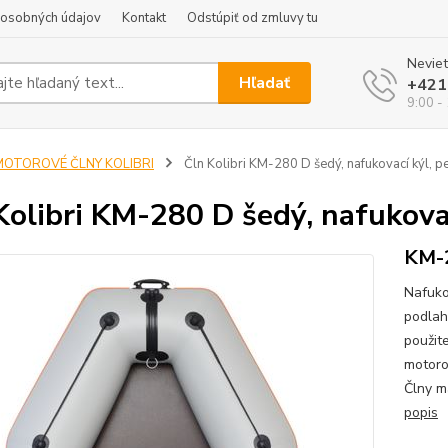
 osobných údajov
Kontakt
Odstúpiť od zmluvy tu
Neviet
Hľadať
+421
9:00 -
MOTOROVÉ ČLNY KOLIBRI
Čln Kolibri KM-280 D šedý, nafukovací kýl, 
Kolibri KM-280 D šedý, nafukova
KM-2
Nafuko
podlah
použit
motoro
Člny m
popis