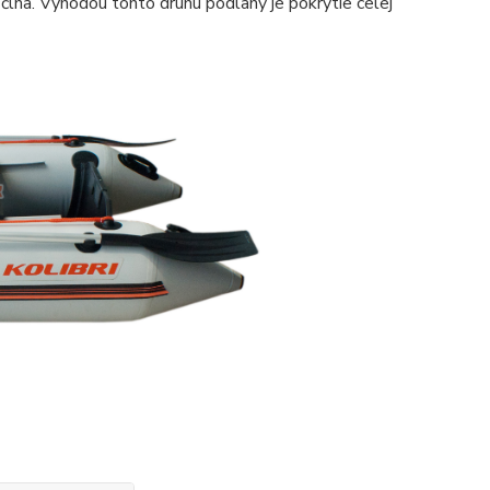
 člna. Výhodou tohto druhu podlahy je pokrytie celej