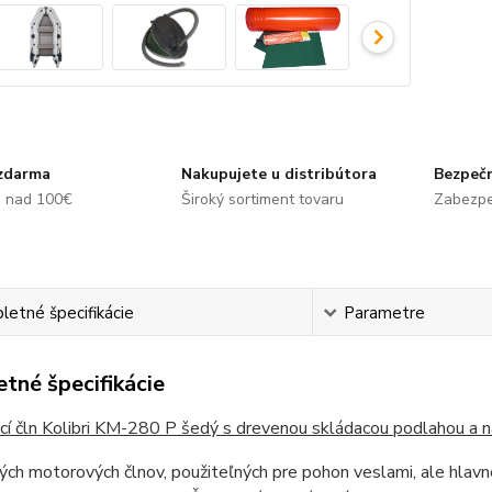
zdarma
Nakupujete u distribútora
Bezpečn
e nad 100€
Široký sortiment tovaru
Zabezpe
etné špecifikácie
Parametre
tné špecifikácie
cí čln Kolibri KM-280 P šedý s drevenou skládacou podlahou a 
lých motorových člnov, použiteľných pre pohon veslami, ale hl