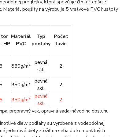
deodolnej preglejky, ktorá spevňuje čln a zlepšuje
t. Materiál použitý na výrobu je 5 vrstvové PVC hustoty
tor
Materiál
Typ
Počet
. HP
PVC
podlahy
lavíc
pevná
2
5
850g/m
2
skl.
pevná
2
5
850g/m
2
skl.
pevná
2
5
850g/m
2
skl.
umpa, prepravný vak, opravná sada, návod na obsluhu.
ednotlivé diely podlahy sú vyrobené z vodeodolnej
žné jednotivé diely zložiť na seba do kompaktných