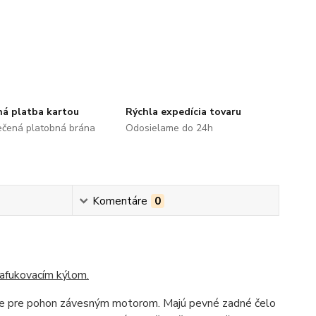
á platba kartou
Rýchla expedícia tovaru
čená platobná brána
Odosielame do 24h
Komentáre
0
nafukovacím kýlom.
avne pre pohon závesným motorom. Majú pevné zadné čelo