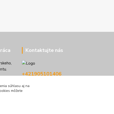
ráca
Kontaktujte nás
rskeho,
ntu.
+421905101406
9:00 - 17:00
enia súhlasu aj na
cookies môžete
info@kolibriboats.sk