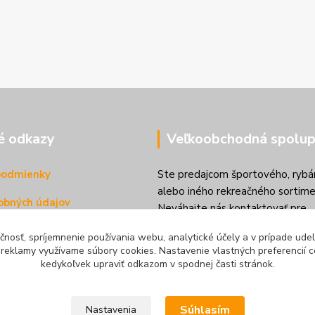
é odkazy
Veľkoobchodná spolup
podmienky
Ste predajcom športového, rybá
alebo iného rekreačného sortime
obných údajov
Neváhajte nás kontaktovať pre
veľkoobchodnú spoluprácu.
d zmluvy tu
čnosť, spríjemnenie používania webu, analytické účely a v prípade udel
a reklamy využívame súbory cookies. Nastavenie vlastných preferencií 
kedykoľvek upraviť odkazom v spodnej časti stránok.
Súhlasím
Nastavenia