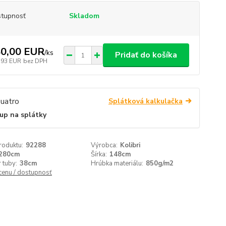
tupnosť
Skladom
0,00 EUR
/
ks
Pridať do košíka
,93 EUR
bez DPH
Splátková kalkulačka
up na splátky
roduktu:
92288
Výrobca:
Kolibri
280cm
Šírka:
148cm
 tuby:
38cm
Hrúbka materiálu:
850g/m2
 cenu / dostupnosť