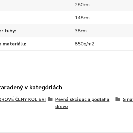
280cm
148cm
r tuby
38cm
a materiálu
850g/m2
zaradený v kategóriách
ROVÉ ČLNY KOLIBRI
Pevná skládacia podlaha
S na
drevo