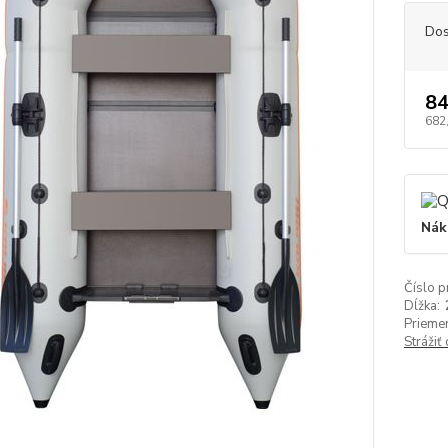
Dos
84
682
Nák
Číslo p
Dĺžka:
Priemer
Strážiť