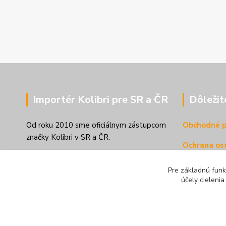
Importér Kolibri pre SR a ČR
Dôležit
Od roku 2010 sme oficiálnym zástupcom
Obchodné 
značky Kolibri v SR a ČR.
Ochrana os
Odstúpiť o
Pre základnú funk
účely cieleni