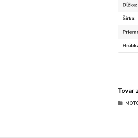
Dĺžka
Šírka
Prieme
Hrúbk
Tovar 
MOTO