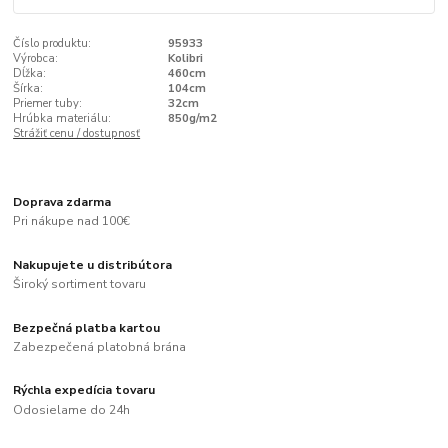
Číslo produktu:
95933
Výrobca:
Kolibri
Dĺžka:
460cm
Šírka:
104cm
Priemer tuby:
32cm
Hrúbka materiálu:
850g/m2
Strážiť cenu / dostupnosť
Doprava zdarma
Pri nákupe nad 100€
Nakupujete u distribútora
Široký sortiment tovaru
Bezpečná platba kartou
Zabezpečená platobná brána
Rýchla expedícia tovaru
Odosielame do 24h