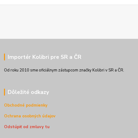
Importér Kolibri pre SR a ČR
Od roku 2010 sme oficiálnym zástupcom značky Kolibri v SR a ČR.
Dôležité odkazy
Obchodné podmienky
Ochrana osobných údajov
Odstúpiť od zmluvy tu