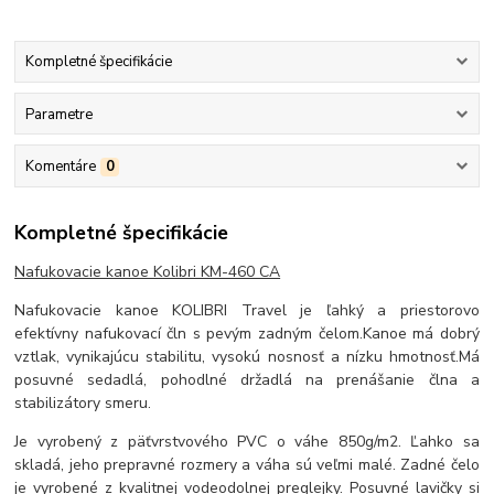
Kompletné špecifikácie
Parametre
Komentáre
0
Kompletné špecifikácie
Nafukovacie kanoe Kolibri KM-460 CA
Nafukovacie kanoe KOLIBRI Travel je ľahký a priestorovo
efektívny nafukovací čln s pevým zadným čelom.
Kanoe má dobrý
vztlak, vynikajúcu stabilitu, vysokú nosnosť a nízku hmotnosť.
Má
posuvné sedadlá, pohodlné držadlá na prenášanie člna a
stabilizátory smeru.
Je vyrobený z päťvrstvového PVC o váhe 850g/m2. Ľahko sa
skladá, jeho prepravné rozmery a váha sú veľmi malé. Zadné čelo
je vyrobené z kvalitnej vodeodolnej preglejky. Posuvné lavičky si