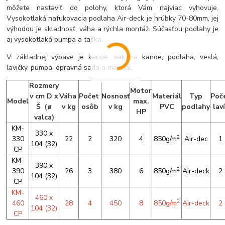
môžete nastaviť do polohy, ktorá Vám najviac vyhovuje.
Vysokotlaká nafukovacia podlaha Air-deck je hrúbky 70-80mm, jej
výhodou je skladnosť, váha a rýchla montáž. Súčasťou podlahy je
aj vysokotlaká pumpa a taška.
V základnej výbave je kanoe, vak na kanoe, podlaha, veslá,
lavičky, pumpa, opravná sada a manuál.
Rozmery
Motor
v cm D x
Váha
Počet
Nosnosť
Materiál
Typ
Poč
Model
max.
Š (
ø
v kg
osôb
v kg
PVC
podlahy
lav
HP
valca
)
KM-
330 x
2
330
22
2
320
4
850g/m
Air-dec
1
104 (32)
CP
KM-
390 x
2
390
26
3
380
6
850g/m
Air-deck
2
104 (32)
CP
KM-
460 x
2
460
28
4
450
8
850g/m
Air-deck
2
104 (32)
CP