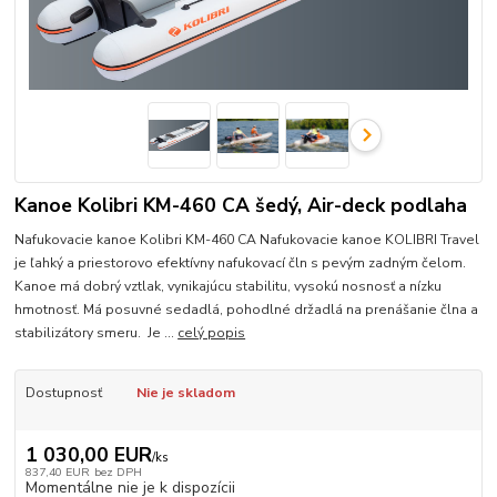
Kanoe Kolibri KM-460 CA šedý, Air-deck podlaha
Nafukovacie kanoe Kolibri KM-460 CA Nafukovacie kanoe KOLIBRI Travel
je ľahký a priestorovo efektívny nafukovací čln s pevým zadným čelom.
Kanoe má dobrý vztlak, vynikajúcu stabilitu, vysokú nosnosť a nízku
hmotnosť. Má posuvné sedadlá, pohodlné držadlá na prenášanie člna a
stabilizátory smeru. Je ...
celý popis
Dostupnosť
Nie je skladom
1 030,00 EUR
/
ks
837,40 EUR
bez DPH
Momentálne nie je k dispozícii