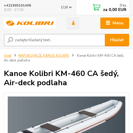
0
ks
+421905101406
EUR
za
0,00 EUR
9:00 - 17:00
Menu
Hľadať
Úvod
NAFUKOVACIE KANOE KOLIBRI
Kanoe Kolibri KM-460 CA šedý,
Air-deck podlaha
Kanoe Kolibri KM-460 CA šedý,
Air-deck podlaha