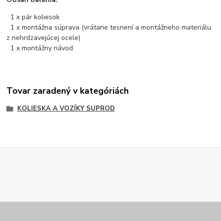
1 x pár koliesok
1 x montážna súprava (vrátane tesnení a montážneho materiálu
z nehrdzavejúcej ocele)
1 x montážny návod
Tovar zaradený v kategóriách
KOLIESKA A VOZÍKY SUPROD