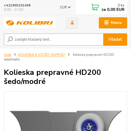
0
ks
+421905101406
EUR
za
0,00 EUR
9:00 - 17:00
Menu
Hľadať
Úvod
KOLIESKA A VOZÍKY SUPROD
Kolieska prepravné HD200
šedo/modré
Kolieska prepravné HD200
šedo/modré