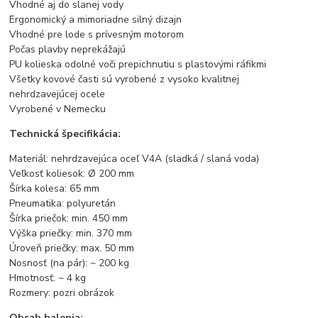
Vhodné aj do slanej vody
Ergonomický a mimoriadne silný dizajn
Vhodné pre lode s prívesným motorom
Počas plavby neprekážajú
PU kolieska odolné voči prepichnutiu s plastovými ráfikmi
Všetky kovové časti sú vyrobené z vysoko kvalitnej
nehrdzavejúcej ocele
Vyrobené v Nemecku
Technická špecifikácia:
Materiál: nehrdzavejúca oceľ V4A (sladká / slaná voda)
Veľkosť koliesok: Ø 200 mm
Šírka kolesa: 65 mm
Pneumatika: polyuretán
Šírka priečok: min. 450 mm
Výška priečky: min. 370 mm
Úroveň priečky: max. 50 mm
Nosnosť (na pár): ~ 200 kg
Hmotnosť: ~ 4 kg
Rozmery: pozri obrázok
Obsah balenia: