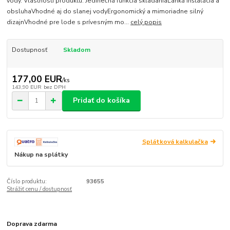
vody. Vlastnosti produktu: Jedinečná funkcia skladaniaĽahká inštalácia a
obsluhaVhodné aj do slanej vodyErgonomický a mimoriadne silný
dizajnVhodné pre lode s prívesným mo...
celý popis
Dostupnosť
Skladom
177,00 EUR
/
ks
143,90 EUR
bez DPH
Pridať do košíka
Splátková kalkulačka
Nákup na splátky
Číslo produktu:
93655
Strážiť cenu / dostupnosť
Doprava zdarma