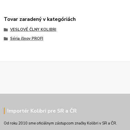
Tovar zaradený v kategóriách
VESLOVÉ ČLNY KOLIBRI
Séria člnov PROFI
Importér Kolibri pre SR a ČR
Od roku 2010 sme oficiálnym zástupcom značky Kolibri v SR a ČR.