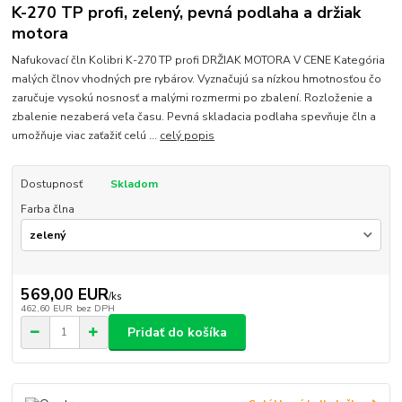
K-270 TP profi, zelený, pevná podlaha a držiak
motora
Nafukovací čln Kolibri K-270 TP profi DRŽIAK MOTORA V CENE Kategória
malých člnov vhodných pre rybárov. Vyznačujú sa nízkou hmotnosťou čo
zaručuje vysokú nosnosť a malými rozmermi po zbalení. Rozloženie a
zbalenie nezaberá veľa času. Pevná skladacia podlaha spevňuje čln a
umožňuje viac zaťažiť celú ...
celý popis
Dostupnosť
Skladom
Farba člna
569,00 EUR
/
ks
462,60 EUR
bez DPH
Pridať do košíka