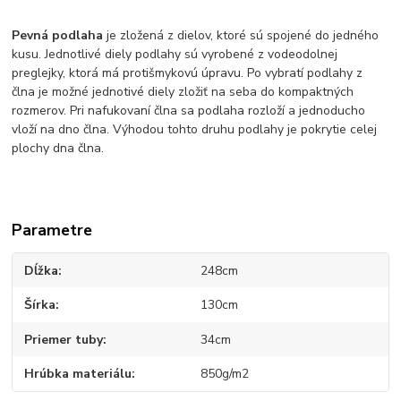
Pevná podlaha
je zložená z dielov, ktoré sú spojené do jedného
kusu. Jednotlivé diely podlahy sú vyrobené z vodeodolnej
preglejky, ktorá má protišmykovú úpravu. Po vybratí podlahy z
člna je možné jednotivé diely zložiť na seba do kompaktných
rozmerov. Pri nafukovaní člna sa podlaha rozloží a jednoducho
vloží na dno člna. Výhodou tohto druhu podlahy je pokrytie celej
plochy dna člna.
Parametre
Dĺžka
248cm
Šírka
130cm
Priemer tuby
34cm
Hrúbka materiálu
850g/m2