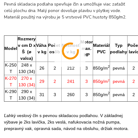
Pevná skladacia podlaha spevňuje čln a umožňuje viac zaťažiť
celú plochu dna. Malý ponor dovoľuje plavbu v plytkej vode.
Materiál použitý na výrobu je 5 vrstvové PVC hustoty 850g/m2.
Rozmery
Motor
v cm D x
Váha
Počet
Nosnosť
Materiál
Typ
Poče
Model
max.
Š (
ø
v kg
osôb
v kg
PVC
podlahy
laví
HP
valca
)
K-250
248 x
2
26
2
212
3
850g/m
pevná
2
T
130 (34)
K-270
270 x
2
29
2
241
3
850g/m
pevná
2
T
130 (34)
K-290
290 x
2
31
3
260
3
850g/m
pevná
2
T
130 (34)
Ľahký veslový čln s pevnou skladacou podlahou. V základnej
výbave je 2ks lavička, 2ks veslá, nafukovacia nožná pumpa,
prepravný vak, opravná sada, návod na obsluhu, držiak motora.