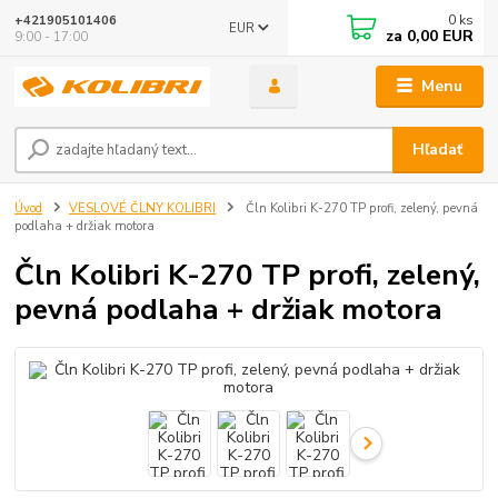
0
ks
+421905101406
EUR
za
0,00 EUR
9:00 - 17:00
Menu
Hľadať
Úvod
VESLOVÉ ČLNY KOLIBRI
Čln Kolibri K-270 TP profi, zelený, pevná
podlaha + držiak motora
Čln Kolibri K-270 TP profi, zelený,
pevná podlaha + držiak motora