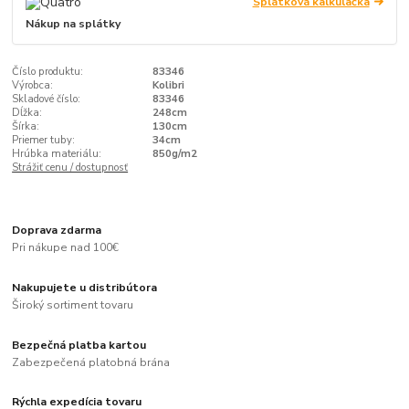
Splátková kalkulačka
Nákup na splátky
Číslo produktu:
83346
Výrobca:
Kolibri
Skladové číslo:
83346
Dĺžka:
248cm
Šírka:
130cm
Priemer tuby:
34cm
Hrúbka materiálu:
850g/m2
Strážiť cenu / dostupnosť
Doprava zdarma
Pri nákupe nad 100€
Nakupujete u distribútora
Široký sortiment tovaru
Bezpečná platba kartou
Zabezpečená platobná brána
Rýchla expedícia tovaru