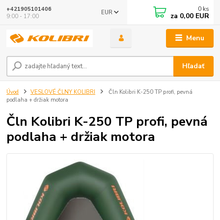
0
ks
+421905101406
EUR
za
0,00 EUR
9:00 - 17:00
Menu
Hľadať
Úvod
VESLOVÉ ČLNY KOLIBRI
Čln Kolibri K-250 TP profi, pevná
podlaha + držiak motora
Čln Kolibri K-250 TP profi, pevná
podlaha + držiak motora