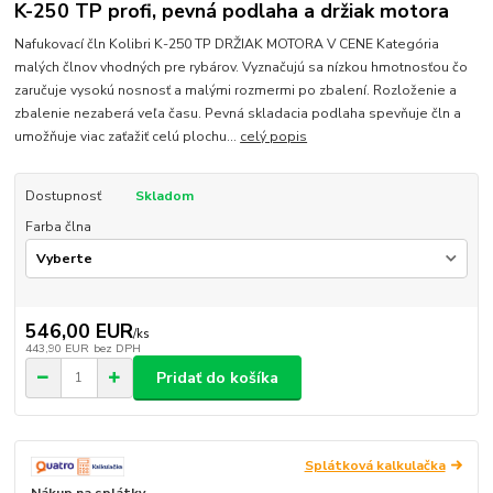
K-250 TP profi, pevná podlaha a držiak motora
Nafukovací čln Kolibri K-250 TP DRŽIAK MOTORA V CENE Kategória
malých člnov vhodných pre rybárov. Vyznačujú sa nízkou hmotnosťou čo
zaručuje vysokú nosnosť a malými rozmermi po zbalení. Rozloženie a
zbalenie nezaberá veľa času. Pevná skladacia podlaha spevňuje čln a
umožňuje viac zaťažiť celú plochu...
celý popis
Dostupnosť
Skladom
Farba člna
546,00 EUR
/
ks
443,90 EUR
bez DPH
Pridať do košíka
Splátková kalkulačka