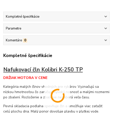
Kompletné špecifikácie
Parametre
Komentáre
0
Kompletné špecifikácie
Nafukovací čln Kolibri K-250 TP
DRŽIAK MOTORA V CENE
Kategória malých člnov vhodných pre rybárov. Vyznačujú sa
nízkou hmotnosťou čo zaručuje vysokú nosnosť a malými rozmermi
po zbalení. Rozloženie a zbalenie nezaberá veľa času.
Pevná skladacia podlaha spevňuje čln a umožňuje viac zaťažiť
celú plochu dna. Malý ponor dovoľuje plavbu v plytkej vode.