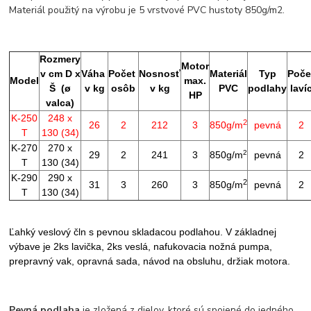
Materiál použitý na výrobu je 5 vrstvové PVC hustoty 850g/m2.
Rozmery
Motor
v cm D x
Váha
Počet
Nosnosť
Materiál
Typ
Poče
Model
max.
Š (
ø
v kg
osôb
v kg
PVC
podlahy
laví
HP
valca
)
K-250
248 x
2
26
2
212
3
850g/m
pevná
2
T
130 (34)
K-270
270 x
2
29
2
241
3
850g/m
pevná
2
T
130 (34)
K-290
290 x
2
31
3
260
3
850g/m
pevná
2
T
130 (34)
Ľahký veslový čln s pevnou skladacou podlahou. V základnej
výbave je 2ks lavička, 2ks veslá, nafukovacia nožná pumpa,
prepravný vak, opravná sada, návod na obsluhu, držiak motora.
Pevná podlaha
je zložená z dielov, ktoré sú spojené do jedného