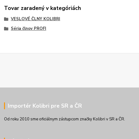
Tovar zaradený v kategóriách
VESLOVÉ ČLNY KOLIBRI
Séria člnov PROFI
Importér Kolibri pre SR a ČR
Od roku 2010 sme oficiálnym zástupcom značky Kolibri v SR a ČR.