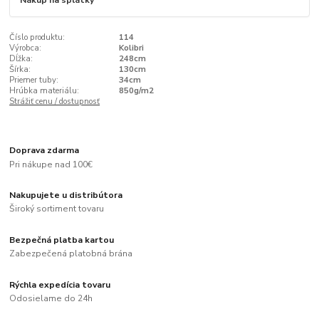
Nákup na splátky
Číslo produktu:
114
Výrobca:
Kolibri
Dĺžka:
248cm
Šírka:
130cm
Priemer tuby:
34cm
Hrúbka materiálu:
850g/m2
Strážiť cenu / dostupnosť
Doprava zdarma
Pri nákupe nad 100€
Nakupujete u distribútora
Široký sortiment tovaru
Bezpečná platba kartou
Zabezpečená platobná brána
Rýchla expedícia tovaru
Odosielame do 24h