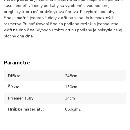
kusu. Jednotlivé diely podlahy sú vyrobené z vodeodolnej
preglejky, ktorá má protišmykovú úpravu. Po vybratí podlahy z
člna je možné jednotivé diely zložiť na seba do kompaktných
rozmerov. Pri nafukovaní člna sa podlaha rozloží a jednoducho
vloží na dno člna. Výhodou tohto druhu podlahy je pokrytie celej
plochy dna člna.
Parametre
Dĺžka
248cm
Šírka
130cm
Priemer tuby
34cm
Hrúbka materiálu
850g/m2