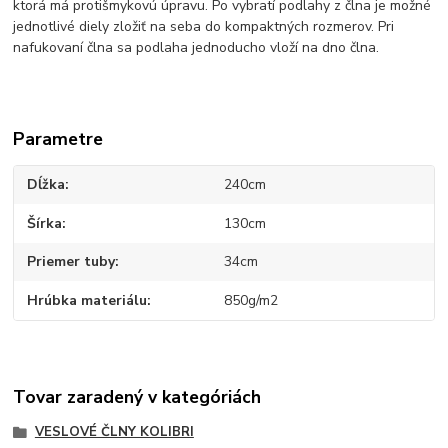
ktorá má protišmykovú úpravu. Po vybratí podlahy z člna je možné
jednotlivé diely zložiť na seba do kompaktných rozmerov. Pri
nafukovaní člna sa podlaha jednoducho vloží na dno člna.
Parametre
Dĺžka
240cm
Šírka
130cm
Priemer tuby
34cm
Hrúbka materiálu
850g/m2
Tovar zaradený v kategóriách
VESLOVÉ ČLNY KOLIBRI