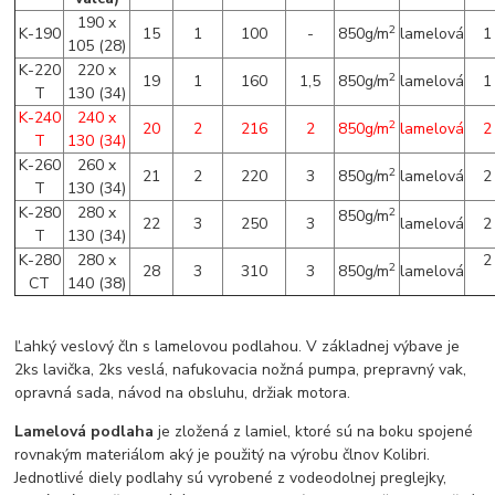
190 x
2
K-190
15
1
100
-
850g/m
lamelová
1
105 (28)
K-220
220 x
2
19
1
160
1,5
850g/m
lamelová
1
T
130 (34)
K-240
240 x
2
20
2
216
2
850g/m
lamelová
2
T
130 (34)
K-260
260 x
2
21
2
220
3
850g/m
lamelová
2
T
130 (34)
K-280
280 x
2
850g/m
22
3
250
3
lamelová
2
T
130 (34)
K-280
280 x
2
2
28
3
310
3
850g/m
lamelová
CT
140 (38)
Ľahký veslový čln s lamelovou podlahou. V základnej výbave je
2ks lavička, 2ks veslá, nafukovacia nožná pumpa, prepravný vak,
opravná sada, návod na obsluhu, držiak motora.
Lamelová podlaha
je zložená z lamiel, ktoré sú na boku spojené
rovnakým materiálom aký je použitý na výrobu člnov Kolibri.
Jednotlivé diely podlahy sú vyrobené z vodeodolnej preglejky,