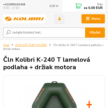
0
ks
+421905101406
EUR
za
0,00 EUR
9:00 - 17:00
Menu
Hľadať
Úvod
VESLOVÉ ČLNY KOLIBRI
Čln Kolibri K-240 T lamelová podlaha +
držiak motora
Čln Kolibri K-240 T lamelová
podlaha + držiak motora