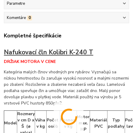
Parametre
Komentáre
0
Kompletné špecifikácie
Nafukovací čln Kolibri K-240 T
DRŽIAK MOTORA V CENE
Kategória malých člnov vhodných pre rybárov. Vyznačujú sa
nízkou hmotnosťou čo zaručuje vysokú nosnosť a malými rozmermi
po zbalení. Rozloženie a zbalenie nezaberá veľa času. Lamelová
podlaha spevňuje čln a umožňuje viac zaťažiť dno. Malý ponor
dovoľuje plavbu v plytkej vode. Materiál použitý na výrobu je 5
vrstvové PVC hustoty 850g/m2.
Rozmery
Motor
v cm D x
Váha
Počet
Nosnosť
Materiál
Typ
Poč
Model
max.
Š (
ø
v kg
osôb
v kg
PVC
podlahy
lav
HP
valca
)