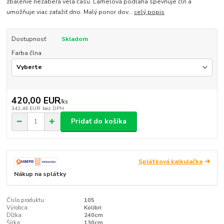
zbalenie nezaberá veľa času. Lamelová podlaha spevňuje čln a
umožňuje viac zaťažiť dno. Malý ponor dov...
celý popis
Dostupnosť
Skladom
Farba člna
420,00 EUR
/
ks
341,46 EUR
bez DPH
Pridať do košíka
Splátková kalkulačka
Nákup na splátky
Číslo produktu:
105
Výrobca:
Kolibri
Dĺžka:
240cm
Šírka:
130cm