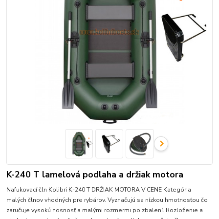
K-240 T lamelová podlaha a držiak motora
Nafukovací čln Kolibri K-240 T DRŽIAK MOTORA V CENE Kategória
malých člnov vhodných pre rybárov. Vyznačujú sa nízkou hmotnosťou čo
zaručuje vysokú nosnosť a malými rozmermi po zbalení. Rozloženie a