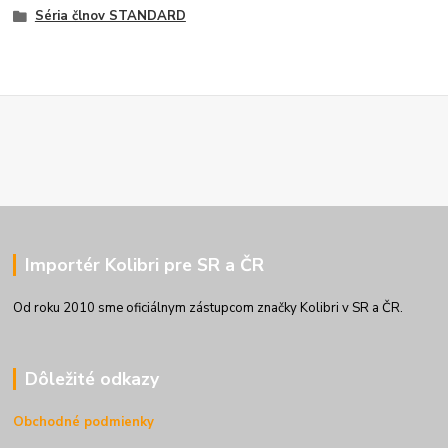
Séria člnov STANDARD
Importér Kolibri pre SR a ČR
Od roku 2010 sme oficiálnym zástupcom značky Kolibri v SR a ČR.
Dôležité odkazy
Obchodné podmienky