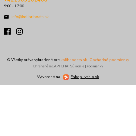
9:00 - 17:00
info@kolibriboats.sk
© Všetky práva vyhradené pre
kolibriboats.sk
|
Obchodné podmienky
Chránené reCAPTCHA:
Súkromie
|
Podmienky
Vytvorené na
Eshop-rychlo.sk