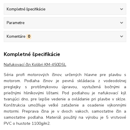
Kompletné špecifikácie
Parametre
Komentáre
0
Kompletné špecifikácie
Nafukovací čln Kolibri KM-450DSL
Séria profi motorových člnov, určených hlavne pre plavbu s
motorom. Podlaha člnov je pevná skládacia z vodeodolnej
preglejky s protišmykovou úpravou, vystužená bočnými a
priečnými hliníkovými lištami. Pod podlahou je nafukovací kýl
tvarujúci dno, pre lepšie vedenie a ovládanie pri plavbe v sklze.
Konštrukcia umožňuje veľké zaťaženie a osadenie výkonnými
motormi. Preprava člna je v dvoch vakoch, samostatne čln a
samostatne podlaha. Materiál použitý na výrobu je 5 vrstvové
PVC o hustote 1100g/m2.