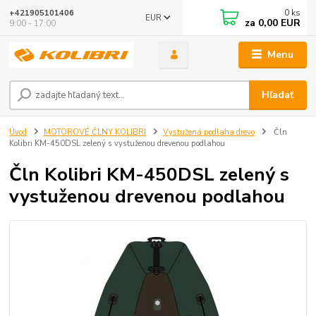
0
ks
+421905101406
EUR
za
0,00 EUR
9:00 - 17:00
Menu
Hľadať
Úvod
MOTOROVÉ ČLNY KOLIBRI
Vystužená podlaha drevo
Čln
Kolibri KM-450DSL zelený s vystuženou drevenou podlahou
Čln Kolibri KM-450DSL zelený s
vystuženou drevenou podlahou