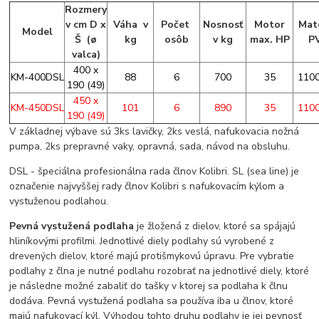
Rozmery
v cm D x
Váha v
Počet
Nosnosť
Motor
Mate
Model
Š (
ø
kg
osôb
v kg
max. HP
P
valca
)
400 x
KM-400DSL
88
6
700
35
110
190 (49)
450 x
KM-450DSL
101
6
890
35
110
190 (49)
V základnej výbave sú 3ks lavičky, 2ks veslá, nafukovacia nožná
pumpa, 2ks prepravné vaky, opravná, sada, návod na obsluhu.
DSL - špeciálna profesionálna rada člnov Kolibri. SL (sea line) je
označenie najvyššej rady člnov Kolibri s nafukovacím kýlom a
vystuženou podlahou.
Pevná vystužená podlaha
je žložená z dielov, ktoré sa spájajú
hliníkovými profilmi. Jednotlivé diely podlahy sú vyrobené z
drevených dielov, ktoré majú protišmykovú úpravu. Pre vybratie
podlahy z člna je nutné podlahu rozobrať na jednotlivé diely, ktoré
je následne možné zabaliť do tašky v ktorej sa podlaha k člnu
dodáva. Pevná vystužená podlaha sa používa iba u člnov, ktoré
majú nafukovací kýl. Výhodou tohto druhu podlahy je jej pevnosť