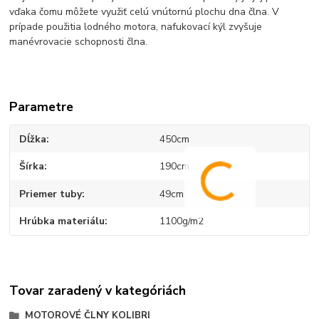
vďaka čomu môžete využiť celú vnútornú plochu dna člna. V
prípade použitia lodného motora, nafukovací kýl zvyšuje
manévrovacie schopnosti člna.
Parametre
Dĺžka
450cm
Šírka
190cm
Priemer tuby
49cm
Hrúbka materiálu
1100g/m2
Tovar zaradený v kategóriách
MOTOROVÉ ČLNY KOLIBRI