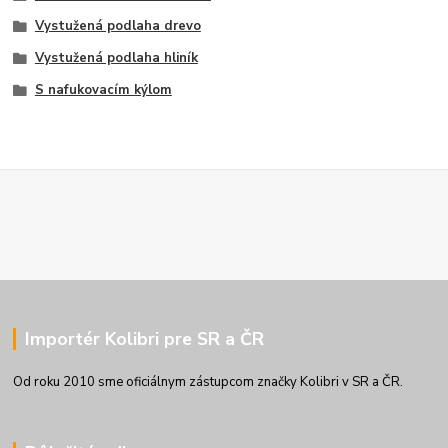
Vystužená podlaha drevo
Vystužená podlaha hliník
S nafukovacím kýlom
Importér Kolibri pre SR a ČR
Od roku 2010 sme oficiálnym zástupcom značky Kolibri v SR a ČR.