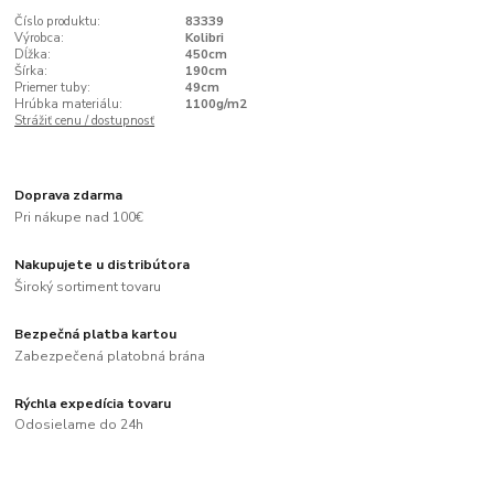
Číslo produktu:
83339
Výrobca:
Kolibri
Dĺžka:
450cm
Šírka:
190cm
Priemer tuby:
49cm
Hrúbka materiálu:
1100g/m2
Strážiť cenu / dostupnosť
Doprava zdarma
Pri nákupe nad 100€
Nakupujete u distribútora
Široký sortiment tovaru
Bezpečná platba kartou
Zabezpečená platobná brána
Rýchla expedícia tovaru
Odosielame do 24h