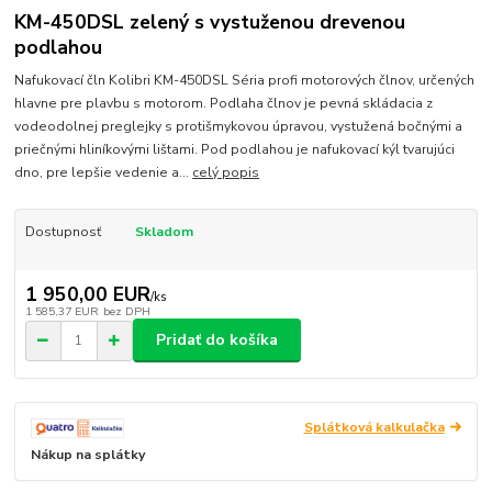
KM-450DSL zelený s vystuženou drevenou
podlahou
Nafukovací čln Kolibri KM-450DSL Séria profi motorových člnov, určených
hlavne pre plavbu s motorom. Podlaha člnov je pevná skládacia z
vodeodolnej preglejky s protišmykovou úpravou, vystužená bočnými a
priečnými hliníkovými lištami. Pod podlahou je nafukovací kýl tvarujúci
dno, pre lepšie vedenie a...
celý popis
Dostupnosť
Skladom
1 950,00 EUR
/
ks
1 585,37 EUR
bez DPH
Pridať do košíka
Splátková kalkulačka
Nákup na splátky