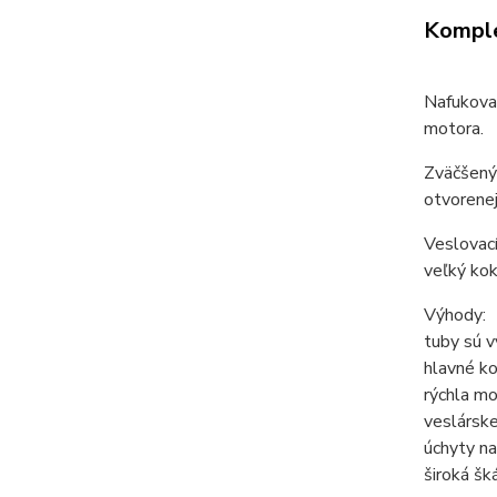
Komple
Nafukovac
motora.
Zväčšený 
otvorenej
Veslovací
veľký kok
Výhody:
tuby sú 
hlavné ko
rýchla m
veslárske
úchyty na
široká šk