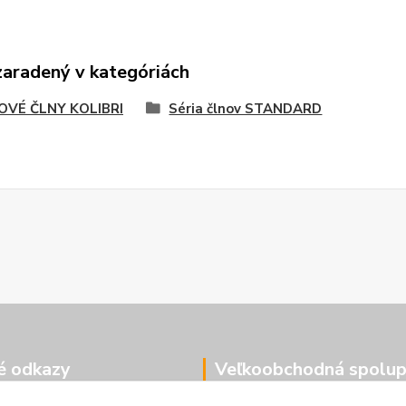
zaradený v kategóriách
OVÉ ČLNY KOLIBRI
Séria člnov STANDARD
é odkazy
Veľkoobchodná spolup