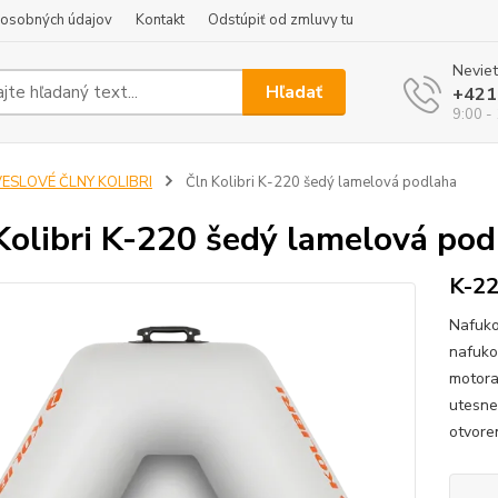
 osobných údajov
Kontakt
Odstúpiť od zmluvy tu
Neviet
Hľadať
+421
9:00 -
VESLOVÉ ČLNY KOLIBRI
Čln Kolibri K-220 šedý lamelová podlaha
Kolibri K-220 šedý lamelová pod
K-22
Nafuko
nafuko
motora
utesne
otvore