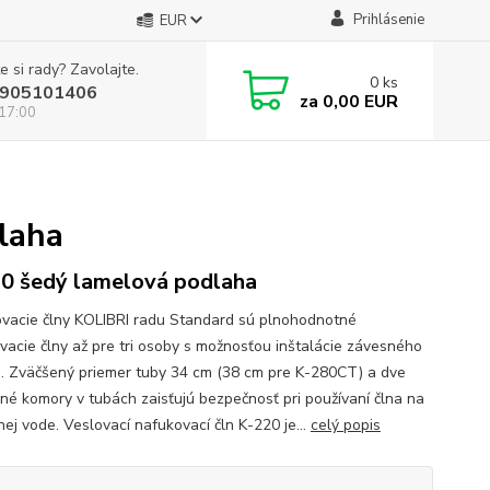
Prihlásenie
EUR
e si rady? Zavolajte.
0
ks
905101406
za
0,00 EUR
 17:00
laha
0 šedý lamelová podlaha
vacie člny KOLIBRI radu Standard sú plnohodnotné
vacie člny až pre tri osoby s možnosťou inštalácie závesného
. Zväčšený priemer tuby 34 cm (38 cm pre K-280CT) a dve
né komory v tubách zaisťujú bezpečnosť pri používaní člna na
nej vode. Veslovací nafukovací čln K-220 je...
celý popis