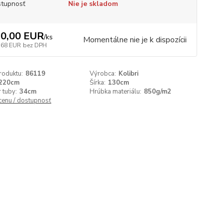
tupnosť
Nie je skladom
0,00 EUR
/
ks
Momentálne nie je k dispozícii
,68 EUR
bez DPH
roduktu:
86119
Výrobca:
Kolibri
220cm
Šírka:
130cm
 tuby:
34cm
Hrúbka materiálu:
850g/m2
 cenu / dostupnosť