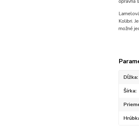
opravná s
Lamelová 
Kolibri. 
možné jed
Param
Dĺžka
Šírka
Prieme
Hrúbk