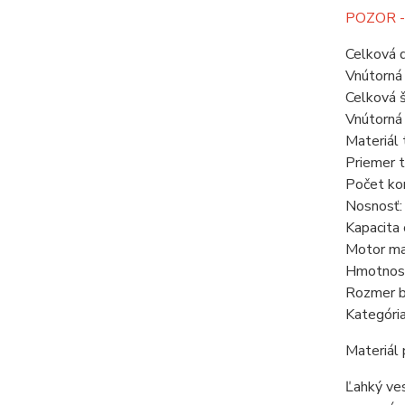
POZOR -
Celková 
Vnútorná
Celková 
Vnútorná 
Materiál
Priemer 
Počet ko
Nosnosť:
Kapacita 
Motor ma
Hmotnosť
Rozmer b
Kategória
Materiál
Ľahký ves