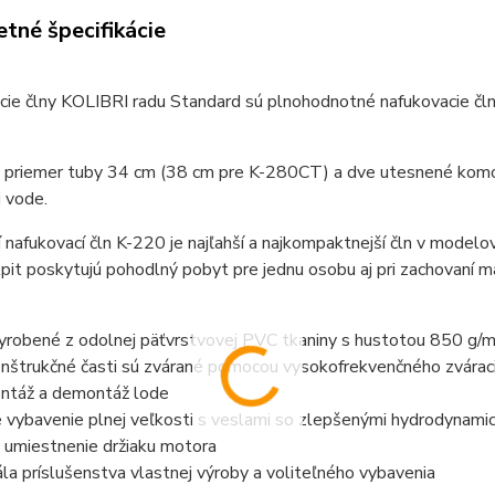
tné špecifikácie
ie člny KOLIBRI radu Standard sú plnohodnotné nafukovacie čln
priemer tuby 34 cm (38 cm pre K-280CT) a dve utesnené komory 
 vode.
 nafukovací čln K-220 je najľahší a najkompaktnejší čln v modelo
pit poskytujú pohodlný pobyt pre jednu osobu aj pri zachovaní m
vyrobené z odolnej päťvrstvovej PVC tkaniny s hustotou 850 g/
nštrukčné časti sú zvárané pomocou vysokofrekvenčného zváraci
ontáž a demontáž lode
 vybavenie plnej veľkosti s veslami so zlepšenými hydrodynami
 umiestnenie držiaku motora
ála príslušenstva vlastnej výroby a voliteľného vybavenia