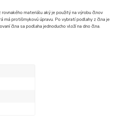
 rovnakého materiálu aký je použitý na výrobu člnov
orá má protišmykovú úpravu. Po vybratí podlahy z člna je
vaní člna sa podlaha jednoducho vloží na dno člna.