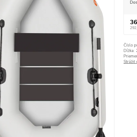
Dos
36
292
Číslo p
Dĺžka:
Priemer
Strážiť