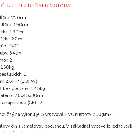
 ČLN JE BEZ DRŽIAKU MOTORA!
dĺžka: 220cm
 dĺžka: 150cm
šírka: 130cm
šírka: 60cm
 túb: PVC
tuby: 34cm
môr: 2
 160kg
cestujúcich: 1
x: 2,5HP (1,8kW)
 bez podlahy: 12,5kg
alenia: 75x45x30cm
 dizajnu lode (CE): D
 použitý na výrobu je 5 vrstvové PVC hustoty 850g/m2.
lový čln s lamelovou podlahou. V základnej výbave je jedna lavi