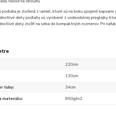
ada, návod na obsluhu.
podlaha je zložená z lamiel, ktoré sú na boku spojené kapsami z
Jednotlivé diely podlahy sú vyrobené z vodeodolnej preglejky, kt
notlivé diely zložiť na seba do kompaktných rozmerov. Pri nafuko
etre
220cm
130cm
r tuby
34cm
a materiálu
850g/m2