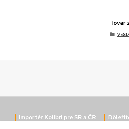
Tovar 
VESL
Importér Kolibri pre SR a ČR
Dôležit