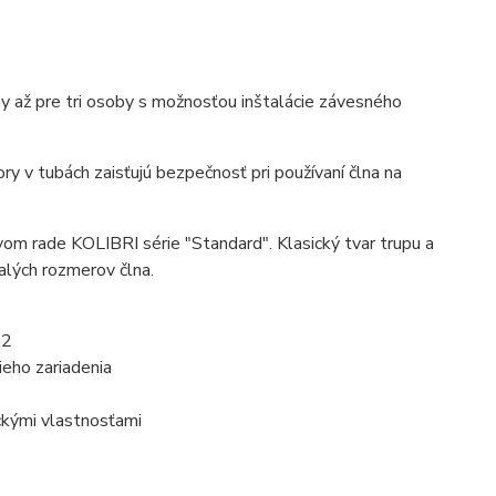
y až pre tri osoby s možnosťou inštalácie závesného
v tubách zaisťujú bezpečnosť pri používaní člna na
vom rade KOLIBRI série "Standard". Klasický tvar trupu a
alých rozmerov člna.
m2
eho zariadenia
ckými vlastnosťami