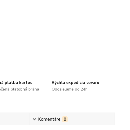
á platba kartou
Rýchla expedícia tovaru
čená platobná brána
Odosielame do 24h
Komentáre
0